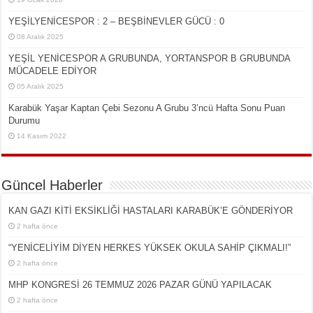
YEŞİLYENİCESPOR : 2 – BEŞBİNEVLER GÜCÜ : 0
08 Aralık 2025
YEŞİL YENİCESPOR A GRUBUNDA, YORTANSPOR B GRUBUNDA
MÜCADELE EDİYOR
05 Aralık 2025
Karabük Yaşar Kaptan Çebi Sezonu A Grubu 3’ncü Hafta Sonu Puan
Durumu
14 Kasım 2022
Güncel Haberler
KAN GAZI KİTİ EKSİKLİĞİ HASTALARI KARABÜK’E GÖNDERİYOR
2 hafta önce
“YENİCELİYİM DİYEN HERKES YÜKSEK OKULA SAHİP ÇIKMALI!”
2 hafta önce
MHP KONGRESİ 26 TEMMUZ 2026 PAZAR GÜNÜ YAPILACAK
2 hafta önce