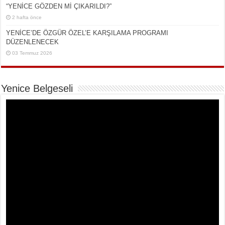
“YENİCE GÖZDEN Mİ ÇIKARILDI?”
2 hafta önce
YENİCE’DE ÖZGÜR ÖZEL’E KARŞILAMA PROGRAMI
DÜZENLENECEK
03 Temmuz 2026
Yenice Belgeseli