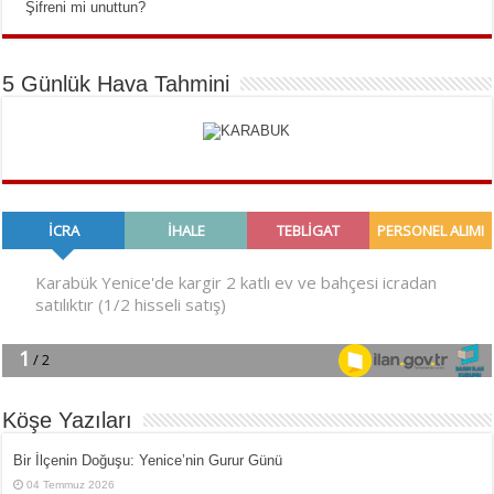
Şifreni mi unuttun?
5 Günlük Hava Tahmini
Köşe Yazıları
Bir İlçe­nin Do­ğu­şu: Ye­ni­ce’nin Gurur Günü
04 Temmuz 2026