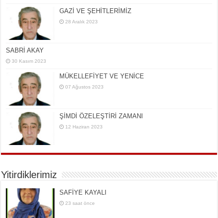
GAZİ VE ŞEHİTLERİMİZ
28 Aralık 2023
SABRİ AKAY
30 Kasım 2023
MÜKELLEFİYET VE YENİCE
07 Ağustos 2023
ŞİMDİ ÖZELEŞTİRİ ZAMANI
12 Haziran 2023
Yitirdiklerimiz
SAFİYE KAYALI
23 saat önce