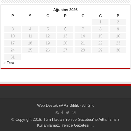
Ağustos 2026
P
S
Ç
P
C
C
P
1
2
3
4
5
6
7
8
9
10
11
12
13
14
15
16
17
18
19
20
21
22
23
24
25
26
27
28
29
30
31
« Tem
Web Destek
@
Az Bildik - Ali ŞIK
© Copyright 2016, Tüm Hakları Yenice Gazetesi'ne Aittir. İzinsiz
Kullanılamaz.
Yenice Gazetesi
...