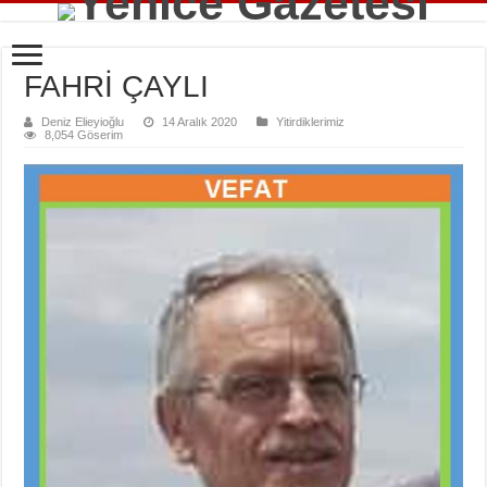
FAHRİ ÇAYLI
Deniz Elieyioğlu
14 Aralık 2020
Yitirdiklerimiz
8,054 Göserim