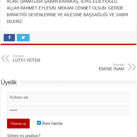
ACAR, DAMATLARI ŞABAN KARAKAŞ, İLYAS ELİEYİOĞLU.
ALLAH RAHMET EYLESİN. MEKANI CENNET OLSUN. GERİDE
BIRAKTIĞI SEVENLERİNE VE AİLESİNE BAŞSAĞLIĞI VE SABIR
DİLERİZ.
Önceki
LÜTFİ YETER
Sonraki
EMİNE İNAM
Üyelik
Beni hatırla
Şifreni mi unuttun?