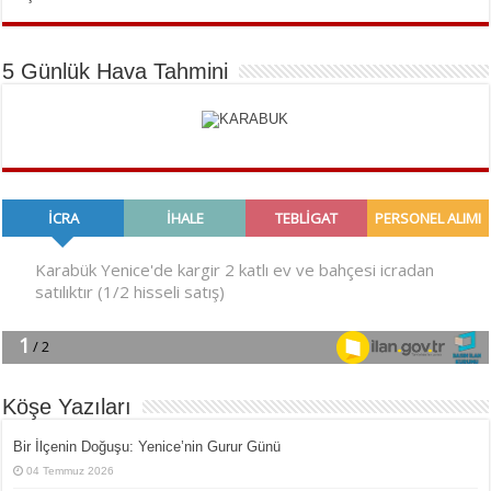
5 Günlük Hava Tahmini
Köşe Yazıları
Bir İlçe­nin Do­ğu­şu: Ye­ni­ce’nin Gurur Günü
04 Temmuz 2026