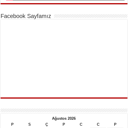
Facebook Sayfamız
Ağustos 2026
P
S
Ç
P
C
C
P