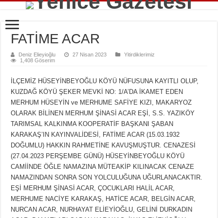
FATİME ACAR
Deniz Elieyioğlu
27 Nisan 2023
Yitirdiklerimiz
1,408 Göserim
İLÇEMİZ HÜSEYİNBEYOĞLU KÖYÜ NÜFUSUNA KAYITLI OLUP,
KUZDAĞ KÖYÜ ŞEKER MEVKİ NO: 1/A’DA İKAMET EDEN
MERHUM HÜSEYİN ve MERHUME SAFİYE KIZI, MAKARYOZ
OLARAK BİLİNEN MERHUM ŞİNASİ ACAR EŞİ, S.S. YAZIKÖY
TARIMSAL KALKINMA KOOPERATİF BAŞKANI ŞABAN
KARAKAŞ’IN KAYINVALİDESİ, FATİME ACAR (15.03.1932
DOĞUMLU) HAKKIN RAHMETİNE KAVUŞMUŞTUR. CENAZESİ
(27.04.2023 PERŞEMBE GÜNÜ) HÜSEYİNBEYOĞLU KÖYÜ
CAMİİNDE ÖĞLE NAMAZINA MÜTEAKİP KILINACAK CENAZE
NAMAZINDAN SONRA SON YOLCULUĞUNA UĞURLANACAKTIR.
EŞİ MERHUM ŞİNASİ ACAR, ÇOCUKLARI HALİL ACAR,
MERHUME NACİYE KARAKAŞ, HATİCE ACAR, BELGİN ACAR,
NURCAN ACAR, NURHAYAT ELİEYİOĞLU, GELİNİ DURKADIN