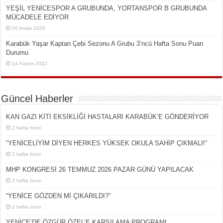
YEŞİL YENİCESPOR A GRUBUNDA, YORTANSPOR B GRUBUNDA
MÜCADELE EDİYOR
05 Aralık 2025
Karabük Yaşar Kaptan Çebi Sezonu A Grubu 3’ncü Hafta Sonu Puan
Durumu
14 Kasım 2022
Güncel Haberler
KAN GAZI KİTİ EKSİKLİĞİ HASTALARI KARABÜK’E GÖNDERİYOR
2 hafta önce
“YENİCELİYİM DİYEN HERKES YÜKSEK OKULA SAHİP ÇIKMALI!”
2 hafta önce
MHP KONGRESİ 26 TEMMUZ 2026 PAZAR GÜNÜ YAPILACAK
2 hafta önce
“YENİCE GÖZDEN Mİ ÇIKARILDI?”
2 hafta önce
YENİCE’DE ÖZGÜR ÖZEL’E KARŞILAMA PROGRAMI