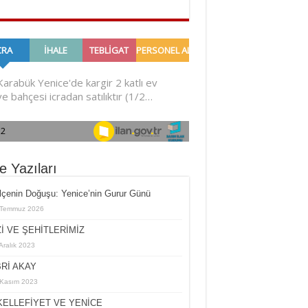
e Yazıları
İlçe­nin Do­ğu­şu: Ye­ni­ce’nin Gurur Günü
 Temmuz 2026
İ VE ŞEHİTLERİMİZ
Aralık 2023
Rİ AKAY
Kasım 2023
ELLEFİYET VE YENİCE