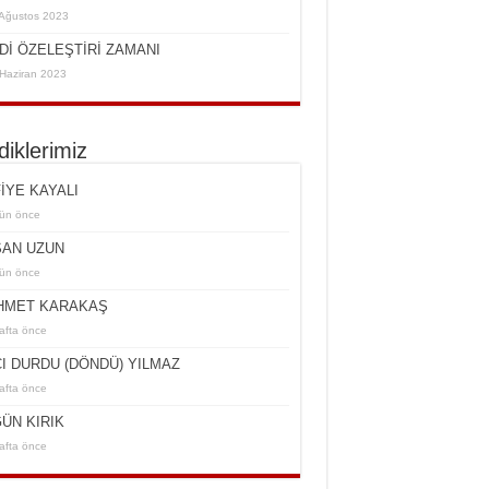
Ağustos 2023
Dİ ÖZELEŞTİRİ ZAMANI
Haziran 2023
rdiklerimiz
İYE KAYALI
ün önce
AN UZUN
ün önce
HMET KARAKAŞ
afta önce
I DURDU (DÖNDÜ) YILMAZ
afta önce
ÜN KIRIK
afta önce