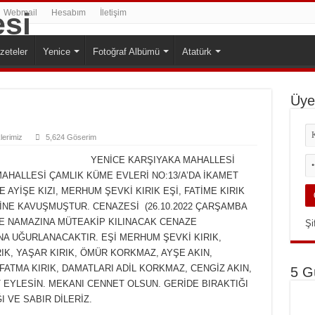
Webmail
Hesabım
İletişim
zeteler
Yenice
Fotoğraf Albümü
Atatürk
Üyel
klerimiz
5,624 Göserim
YENİCE KARŞIYAKA MAHALLESİ
MAHALLESİ ÇAMLIK KÜME EVLERİ NO:13/A’DA İKAMET
YİŞE KIZI, MERHUM ŞEVKİ KIRIK EŞİ, FATİME KIRIK
TİNE KAVUŞMUŞTUR. CENAZESİ (26.10.2022 ÇARŞAMBA
E NAMAZINA MÜTEAKİP KILINACAK CENAZE
Şi
 UĞURLANACAKTIR. EŞİ MERHUM ŞEVKİ KIRIK,
IK, YAŞAR KIRIK, ÖMÜR KORKMAZ, AYŞE AKIN,
, FATMA KIRIK, DAMATLARI ADİL KORKMAZ, CENGİZ AKIN,
5 G
EYLESİN. MEKANI CENNET OLSUN. GERİDE BIRAKTIĞI
 VE SABIR DİLERİZ.