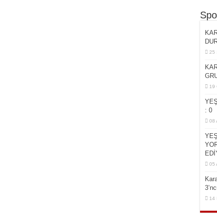
Spo
KAR
DU
25 
KAR
GRU
19 
YEŞ
: 0
08 
YEŞ
YOR
EDİ
05 
Kar
3’n
14 