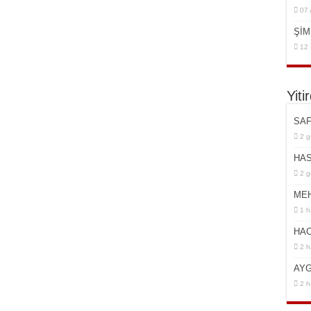
07 
ŞİM
12 
Yiti
SAF
2 g
HAS
2 g
ME
1 h
HAC
2 h
AYG
2 h