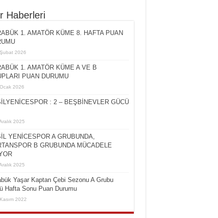
r Haberleri
ABÜK 1. AMATÖR KÜME 8. HAFTA PUAN
RUMU
Şubat 2026
ABÜK 1. AMATÖR KÜME A VE B
PLARI PUAN DURUMU
Ocak 2026
İLYENİCESPOR : 2 – BEŞBİNEVLER GÜCÜ
Aralık 2025
İL YENİCESPOR A GRUBUNDA,
TANSPOR B GRUBUNDA MÜCADELE
YOR
Aralık 2025
abük Yaşar Kaptan Çebi Sezonu A Grubu
cü Hafta Sonu Puan Durumu
Kasım 2022