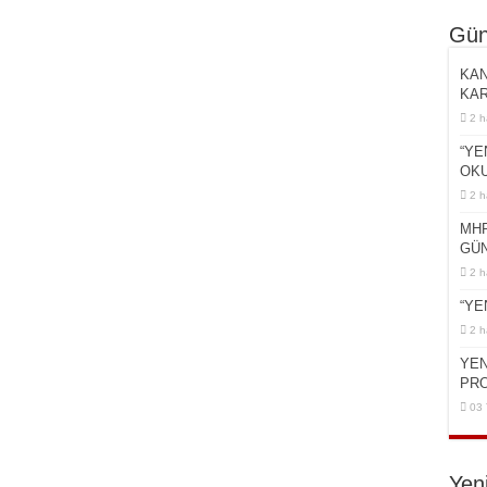
Gün
KAN
KAR
2 h
“YE
OKU
2 h
MHP
GÜN
2 h
“YE
2 h
YEN
PR
03
Yen