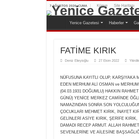
Künye
Site Haritası
7 AĞUSTOS 2026, CUMA
Yenice Gazetesi
Haberler
Ga
FATİME KIRIK
Deniz Elieyioğlu
27 Ekim 2022
Yitirdi
NÜFUSUNA KAYITLI OLUP, KARŞIYAKA 
EDEN MERHUM ALİ OSMAN ve MERHUME A
(04.03.1931 DOĞUMLU) HAKKIN RAHME
GÜNÜ) YENİCE MERKEZ CAMİİNDE ÖĞL
NAMAZINDAN SONRA SON YOLCULUĞUNA
ÇOCUKLARI MEHMET KIRIK, İNAYET KIR
GELİNLERİ ASİYE KIRIK, ŞERİFE KIRIK
DAMADI RECEP ARMUT. ALLAH RAHMET 
SEVENLERİNE VE AİLESİNE BAŞSAĞLIĞI