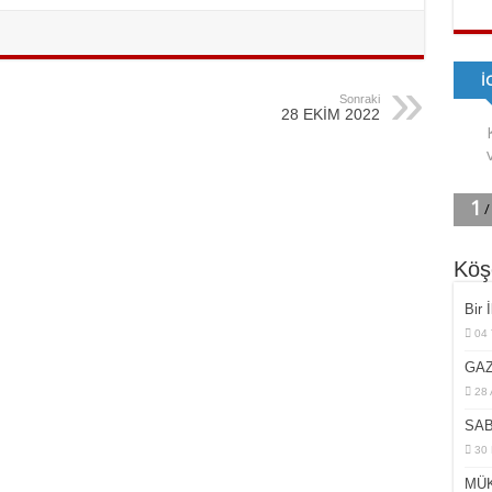
Sonraki
28 EKİM 2022
Köş
Bir 
04
GAZ
28 
SAB
30 
MÜK