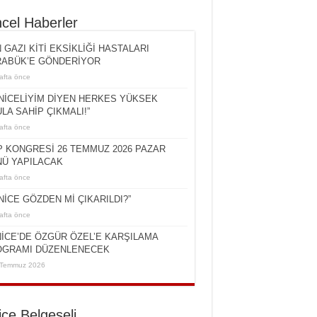
cel Haberler
 GAZI KİTİ EKSİKLİĞİ HASTALARI
ABÜK’E GÖNDERİYOR
afta önce
NİCELİYİM DİYEN HERKES YÜKSEK
LA SAHİP ÇIKMALI!”
afta önce
 KONGRESİ 26 TEMMUZ 2026 PAZAR
Ü YAPILACAK
afta önce
NİCE GÖZDEN Mİ ÇIKARILDI?”
afta önce
İCE’DE ÖZGÜR ÖZEL’E KARŞILAMA
OGRAMI DÜZENLENECEK
 Temmuz 2026
ice Belgeseli