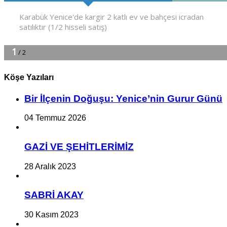
Köşe Yazıları
Bir İlçe­nin Do­ğu­şu: Ye­ni­ce’nin Gurur Günü
04 Temmuz 2026
GAZİ VE ŞEHİTLERİMİZ
28 Aralık 2023
SABRİ AKAY
30 Kasım 2023