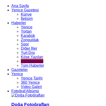
Ana Sayfa
Yenice Gazetesi
Künye
İletişim
Haberler
Yenice
Yortan
Karabük
Zonguldak
Spor
Diğer İller
Yurt Dışı
Köşe Yazıları
Yitirdiklerimiz
Tüm Haberler
Gazeteler
Yenice
Yenice Tarihi
360 Yenice
Video Galeri
Fotoğraf Albümü
Doğa Fotoğrafları