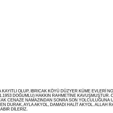
 KAYITLI OLUP, IBRICAK KÖYÜ DÜZYER KÜME EVLERİ N
.01.1953 DOĞUMLU) HAKKIN RAHMETİNE KAVUŞMUŞTUR. C
NACAK CENAZE NAMAZINDAN SONRA SON YOLCULUĞUNA 
EN DURAK, AYLA AKYOL, DAMADI HALİT AKYOL. ALLAH 
ABIR DİLERİZ.