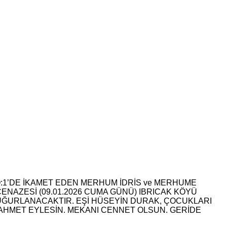
O:1’DE İKAMET EDEN MERHUM İDRİS ve MERHUME
ENAZESİ (09.01.2026 CUMA GÜNÜ) IBRICAK KÖYÜ
UĞURLANACAKTIR. EŞİ HÜSEYİN DURAK, ÇOCUKLARI
RAHMET EYLESİN. MEKANI CENNET OLSUN. GERİDE