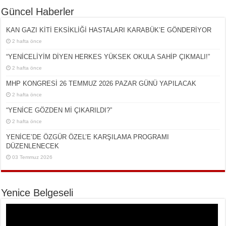
Güncel Haberler
KAN GAZI KİTİ EKSİKLİĞİ HASTALARI KARABÜK’E GÖNDERİYOR
2 hafta önce
“YENİCELİYİM DİYEN HERKES YÜKSEK OKULA SAHİP ÇIKMALI!”
2 hafta önce
MHP KONGRESİ 26 TEMMUZ 2026 PAZAR GÜNÜ YAPILACAK
2 hafta önce
“YENİCE GÖZDEN Mİ ÇIKARILDI?”
2 hafta önce
YENİCE’DE ÖZGÜR ÖZEL’E KARŞILAMA PROGRAMI
DÜZENLENECEK
03 Temmuz 2026
Yenice Belgeseli