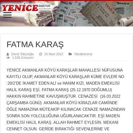
FATMA KARAŞ
Deniz Elieyioğlu
15 Mart 2022
Yitirdiklerimiz
1,536 Göserim
YENİCE AKMANLAR KÖYÜ KARAŞLAR MAHALLESİ NÜFUSUNA
KAYITLI OLUP, AKMANLAR KÖYÜ KARAŞLAR KÜME EVLERİ NO
:20/2’DE İKAMET EDEN ALİ ve HANIM KIZI, MADEN EMEKLİSİ
HALİL KARAŞ EŞİ, FATMA KARAŞ (25.12.1970 DOĞUMLU)
HAKKIN RAHMETİNE KAVUŞMUŞTUR. CENAZESİ (16.03.2022
ÇARŞAMBA GÜNÜ) AKMANLAR KÖYÜ KİRAZLAR CAMİİNDE
ÖĞLE NAMAZINA MÜTEAKİP KILINACAK CENAZE NAMAZINDAN
SONRA SON YOLCULUĞUNA UĞURLANACAKTIR. EŞİ MADEN
EMEKLİSİ HALİL KARAŞ. ALLAH RAHMET EYLESİN. MEKANI
CENNET OLSUN. GERİDE BIRAKTIĞI SEVENLERİNE VE