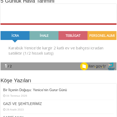
5 Günlük Hava Tahmini
Köşe Yazıları
Bir İlçe­nin Do­ğu­şu: Ye­ni­ce’nin Gurur Günü
04 Temmuz 2026
GAZİ VE ŞEHİTLERİMİZ
28 Aralık 2023