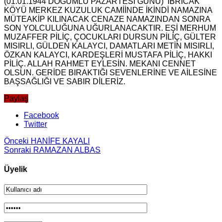
(01.01.1944 DOĞUMLU PAZARTESİ GÜNÜ) IBRICAK
KÖYÜ MERKEZ KUZULUK CAMİİNDE İKİNDİ NAMAZINA
MÜTEAKİP KILINACAK CENAZE NAMAZINDAN SONRA
SON YOLCULUĞUNA UĞURLANACAKTIR. EŞİ MERHUM
MUZAFFER PİLİÇ, ÇOCUKLARI DURSUN PİLİÇ, GÜLTER
MISIRLI, GÜLDEN KALAYCI, DAMATLARI METİN MISIRLI,
ÖZKAN KALAYCI, KARDEŞLERİ MUSTAFA PİLİÇ, HAKKI
PİLİÇ. ALLAH RAHMET EYLESİN. MEKANI CENNET
OLSUN. GERİDE BIRAKTIĞI SEVENLERİNE VE AİLESİNE
BAŞSAĞLIĞI VE SABIR DİLERİZ.
Paylaş
Facebook
Twitter
Önceki
HANİFE KAYALI
Sonraki
RAMAZAN ALBAS
Üyelik