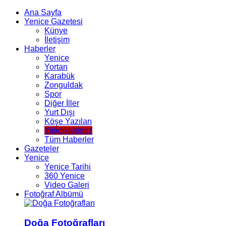
Ana Sayfa
Yenice Gazetesi
Künye
İletişim
Haberler
Yenice
Yortan
Karabük
Zonguldak
Spor
Diğer İller
Yurt Dışı
Köşe Yazıları
Yitirdiklerimiz
Tüm Haberler
Gazeteler
Yenice
Yenice Tarihi
360 Yenice
Video Galeri
Fotoğraf Albümü
Doğa Fotoğrafları