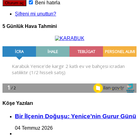
Beni hatırla
Şifreni mi unuttun?
5 Günlük Hava Tahmini
Köşe Yazıları
Bir İlçe­nin Do­ğu­şu: Ye­ni­ce’nin Gurur Günü
04 Temmuz 2026