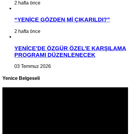
2 hafta önce
“YENİCE GÖZDEN Mİ ÇIKARILDI?”
2 hafta önce
YENİCE’DE ÖZGÜR ÖZEL’E KARŞILAMA
PROGRAMI DÜZENLENECEK
03 Temmuz 2026
Yenice Belgeseli