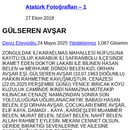
Atatürk Fotoğrafları – 1
27 Ekim 2018
GÜLSEREN AVŞAR
Deniz Elieyioğlu
24 Mayıs 2025
Yitirdiklerimiz
1,067 Göserim
ZONGULDAK İLİ KARAELMAS MAHALLESİ NÜFUSUNA
KAYITLI OLUP, KARABÜK İLİ SAFRANBOLU İLÇESİNDE
İKAMET EDEN DOKTOR LAKABI İLE BİLİNEN HASAN
BELEN ve MERHUME DÖNDÜ BELEN KIZI, ORHAN
AVŞAR EŞİ, GÜLSEREN AVŞAR (10.07.1963 DOĞUMLU)
HAKKIN RAHMETİNE KAVUŞMUŞTUR. CENAZESİ
(22.05.2025 PERŞEMBE GÜNÜ) YENİCE IBRICAK KÖYÜ
KUZULUK CAMİİNDE İKİNDİ NAMAZINA MÜTEAKİP
KILINACAK CENAZE NAMAZINDAN SONRA SON
YOLCULUĞUNA UĞURLANACAKTIR. BABASI HASAN
BELEN, EŞİ ORHAN AVŞAR, ÇOCUKLARI EMRE AVŞAR,
ELİF KAYA, DAMADI .. KAYA , KARDEŞLERİ MUAMMER
BELEN, MURAT BELEN, SEDAT BELEN, NAHİT BELEN.
ALLAH RAHMET EYLESİN. MEKANI CENNET OLSUN.
GERİDE BIRAKTIĞI SEVENLERİNE VE AİLESİNE