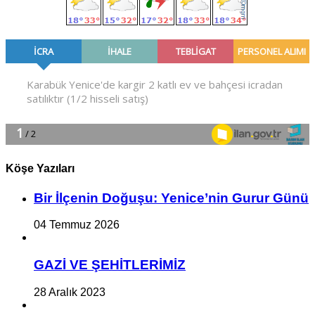
Köşe Yazıları
Bir İlçe­nin Do­ğu­şu: Ye­ni­ce’nin Gurur Günü
04 Temmuz 2026
GAZİ VE ŞEHİTLERİMİZ
28 Aralık 2023