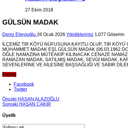
27 Ekim 2018
GÜLSÜN MADAK
Deniz Elieyioğlu
26 Ocak 2026
Yitirdiklerimiz
1,077 Göserim
İLÇEMİZ TIR KÖYÜ NÜFUSUNA KAYITLI OLUP, TIR KÖY
MUHAMMET MADAK EŞİ, GÜLSÜN MADAK (06.03.1962 D
ÖĞLE NAMAZINA MÜTEAKİP KILINACAK CENAZE NAMA
RAMAZAN MADAK, SATILMIŞ MADAK, SEVGİ MADAK, KAR
SEVENLERİNE VE AİLESİNE BAŞSAĞLIĞI VE SABIR DİLER
Paylaş
Facebook
Twitter
Önceki
HASAN ALAZOĞLU
Sonraki
HASAN ÇAKIR
Üyelik