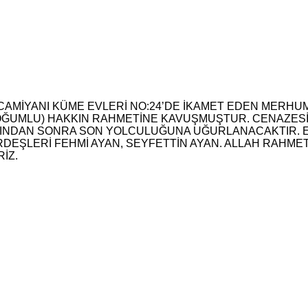
Ü CAMİYANI KÜME EVLERİ NO:24’DE İKAMET EDEN MERHU
OĞUMLU) HAKKIN RAHMETİNE KAVUŞMUŞTUR. CENAZESİ (
ZINDAN SONRA SON YOLCULUĞUNA UĞURLANACAKTIR. 
DEŞLERİ FEHMİ AYAN, SEYFETTİN AYAN. ALLAH RAHMET
İZ.