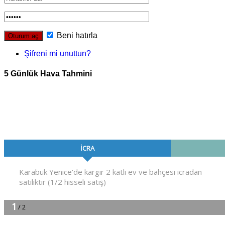
Beni hatırla
Şifreni mi unuttun?
5 Günlük Hava Tahmini