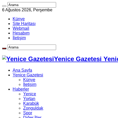
6 Ağustos 2026, Perşembe
Künye
Site Haritası
Webmail
Hesabım
İletişim
Yenice Gazetesi Yeni
Ana Sayfa
Yenice Gazetesi
Künye
İletişim
Haberler
Yenice
Yortan
Karabük
Zonguldak
Spor
Diğer İller