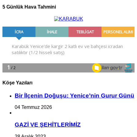
5 Günlük Hava Tahmini
Köşe Yazıları
Bir İlçe­nin Do­ğu­şu: Ye­ni­ce’nin Gurur Günü
04 Temmuz 2026
GAZİ VE ŞEHİTLERİMİZ
28 Aralık 2023