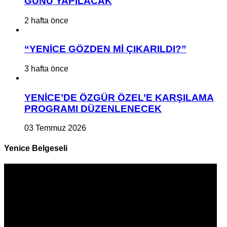
GÜNÜ YAPILACAK
2 hafta önce
“YENİCE GÖZDEN Mİ ÇIKARILDI?”
3 hafta önce
YENİCE’DE ÖZGÜR ÖZEL’E KARŞILAMA
PROGRAMI DÜZENLENECEK
03 Temmuz 2026
Yenice Belgeseli