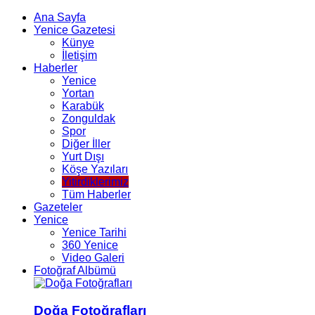
Ana Sayfa
Yenice Gazetesi
Künye
İletişim
Haberler
Yenice
Yortan
Karabük
Zonguldak
Spor
Diğer İller
Yurt Dışı
Köşe Yazıları
Yitirdiklerimiz
Tüm Haberler
Gazeteler
Yenice
Yenice Tarihi
360 Yenice
Video Galeri
Fotoğraf Albümü
Doğa Fotoğrafları