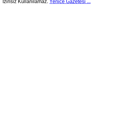
İzinsiz Kullanılamaz.
Yenice Gazetesi
...