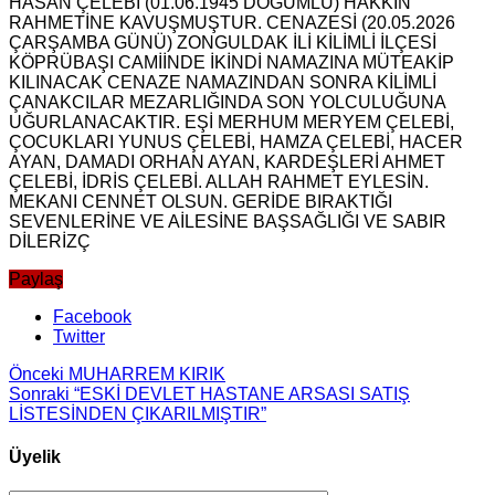
HASAN ÇELEBİ (01.06.1945 DOĞUMLU) HAKKIN
RAHMETİNE KAVUŞMUŞTUR. CENAZESİ (20.05.2026
ÇARŞAMBA GÜNÜ) ZONGULDAK İLİ KİLİMLİ İLÇESİ
KÖPRÜBAŞI CAMİİNDE İKİNDİ NAMAZINA MÜTEAKİP
KILINACAK CENAZE NAMAZINDAN SONRA KİLİMLİ
ÇANAKCILAR MEZARLIĞINDA SON YOLCULUĞUNA
UĞURLANACAKTIR. EŞİ MERHUM MERYEM ÇELEBİ,
ÇOCUKLARI YUNUS ÇELEBİ, HAMZA ÇELEBİ, HACER
AYAN, DAMADI ORHAN AYAN, KARDEŞLERİ AHMET
ÇELEBİ, İDRİS ÇELEBİ. ALLAH RAHMET EYLESİN.
MEKANI CENNET OLSUN. GERİDE BIRAKTIĞI
SEVENLERİNE VE AİLESİNE BAŞSAĞLIĞI VE SABIR
DİLERİZÇ
Paylaş
Facebook
Twitter
Önceki
MUHARREM KIRIK
Sonraki
“ESKİ DEVLET HASTANE ARSASI SATIŞ
LİSTESİNDEN ÇIKARILMIŞTIR”
Üyelik