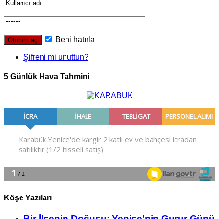
Beni hatırla
Şifreni mi unuttun?
5 Günlük Hava Tahmini
Köşe Yazıları
Bir İlçe­nin Do­ğu­şu: Ye­ni­ce’nin Gurur Günü