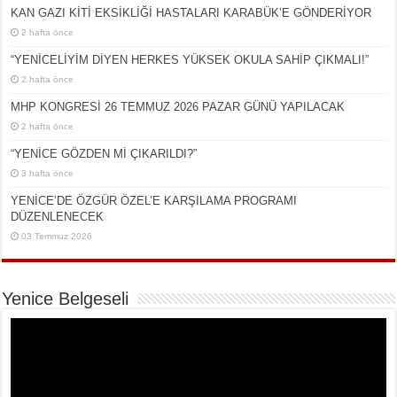
KAN GAZI KİTİ EKSİKLİĞİ HASTALARI KARABÜK’E GÖNDERİYOR
2 hafta önce
“YENİCELİYİM DİYEN HERKES YÜKSEK OKULA SAHİP ÇIKMALI!”
2 hafta önce
MHP KONGRESİ 26 TEMMUZ 2026 PAZAR GÜNÜ YAPILACAK
2 hafta önce
“YENİCE GÖZDEN Mİ ÇIKARILDI?”
3 hafta önce
YENİCE’DE ÖZGÜR ÖZEL’E KARŞILAMA PROGRAMI
DÜZENLENECEK
03 Temmuz 2026
Yenice Belgeseli