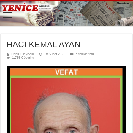
HACI KEMAL AYAN
Deniz Elieyioğlu
18 Şubat 2021
Yitirdiklerimiz
1,755 Göserim