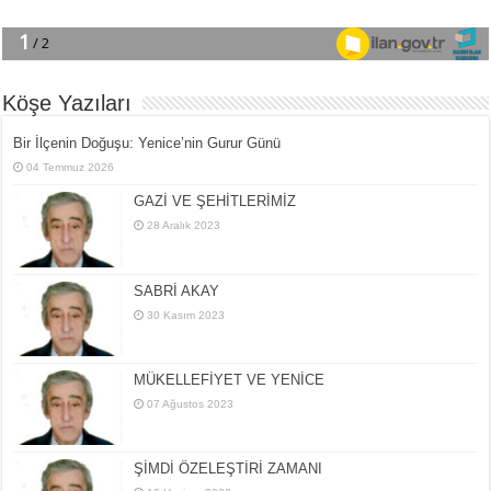
Köşe Yazıları
Bir İlçe­nin Do­ğu­şu: Ye­ni­ce’nin Gurur Günü
04 Temmuz 2026
GAZİ VE ŞEHİTLERİMİZ
28 Aralık 2023
SABRİ AKAY
30 Kasım 2023
MÜKELLEFİYET VE YENİCE
07 Ağustos 2023
ŞİMDİ ÖZELEŞTİRİ ZAMANI