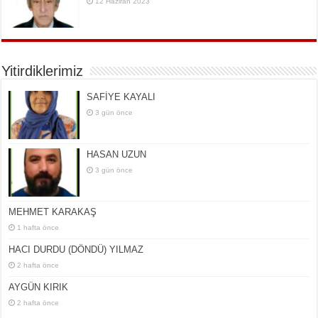
12 Haziran 2023
Yitirdiklerimiz
SAFİYE KAYALI
3 gün önce
HASAN UZUN
3 gün önce
MEHMET KARAKAŞ
1 hafta önce
HACI DURDU (DÖNDÜ) YILMAZ
2 hafta önce
AYGÜN KIRIK
2 hafta önce