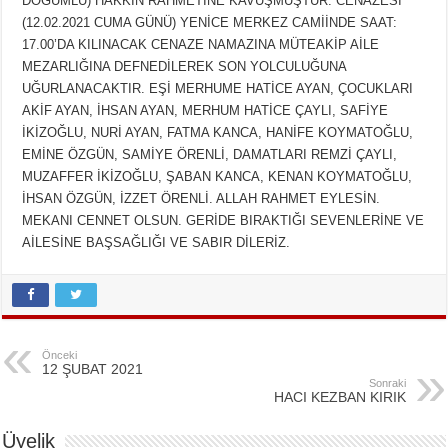
DOĞUMLU) HAKKIN RAHMETİNE KAVUŞMUŞTUR. CENAZESİ
(12.02.2021 CUMA GÜNÜ) YENİCE MERKEZ CAMİİNDE SAAT:
17.00’DA KILINACAK CENAZE NAMAZINA MÜTEAKİP AİLE
MEZARLIĞINA DEFNEDİLEREK SON YOLCULUĞUNA
UĞURLANACAKTIR. EŞİ MERHUME HATİCE AYAN, ÇOCUKLARI
AKİF AYAN, İHSAN AYAN, MERHUM HATİCE ÇAYLI, SAFİYE
İKİZOĞLU, NURİ AYAN, FATMA KANCA, HANİFE KOYMATOĞLU,
EMİNE ÖZGÜN, SAMİYE ÖRENLİ, DAMATLARI REMZİ ÇAYLI,
MUZAFFER İKİZOĞLU, ŞABAN KANCA, KENAN KOYMATOĞLU,
İHSAN ÖZGÜN, İZZET ÖRENLİ. ALLAH RAHMET EYLESİN.
MEKANI CENNET OLSUN. GERİDE BIRAKTIĞI SEVENLERİNE VE
AİLESİNE BAŞSAĞLIĞI VE SABIR DİLERİZ.
Önceki
12 ŞUBAT 2021
Sonraki
HACI KEZBAN KIRIK
Üyelik