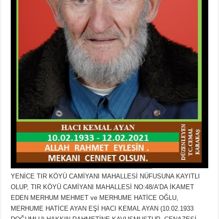
YENİCE TIR KÖYÜ CAMİYANI MAHALLESİ NÜFUSUNA KAYITLI
OLUP, TIR KÖYÜ CAMİYANI MAHALLESİ NO:48/A’DA İKAMET
EDEN MERHUM MEHMET ve MERHUME HATİCE OĞLU,
MERHUME HATİCE AYAN EŞİ HACI KEMAL AYAN (10.02.1933