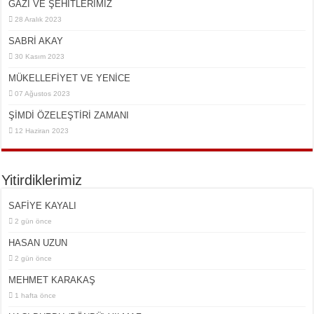
GAZİ VE ŞEHİTLERİMİZ
28 Aralık 2023
SABRİ AKAY
30 Kasım 2023
MÜKELLEFİYET VE YENİCE
07 Ağustos 2023
ŞİMDİ ÖZELEŞTİRİ ZAMANI
12 Haziran 2023
Yitirdiklerimiz
SAFİYE KAYALI
2 gün önce
HASAN UZUN
2 gün önce
MEHMET KARAKAŞ
1 hafta önce