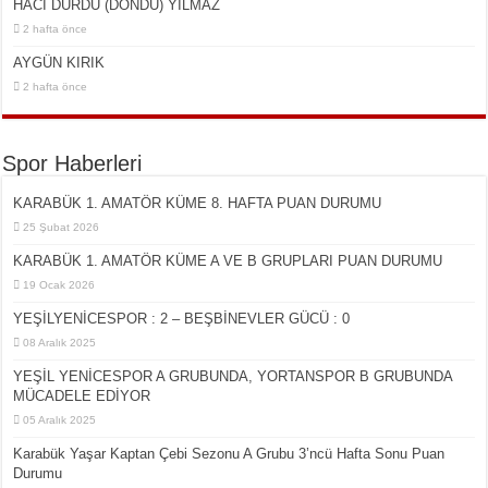
HACI DURDU (DÖNDÜ) YILMAZ
2 hafta önce
AYGÜN KIRIK
2 hafta önce
Spor Haberleri
KARABÜK 1. AMATÖR KÜME 8. HAFTA PUAN DURUMU
25 Şubat 2026
KARABÜK 1. AMATÖR KÜME A VE B GRUPLARI PUAN DURUMU
19 Ocak 2026
YEŞİLYENİCESPOR : 2 – BEŞBİNEVLER GÜCÜ : 0
08 Aralık 2025
YEŞİL YENİCESPOR A GRUBUNDA, YORTANSPOR B GRUBUNDA
MÜCADELE EDİYOR
05 Aralık 2025
Karabük Yaşar Kaptan Çebi Sezonu A Grubu 3’ncü Hafta Sonu Puan
Durumu