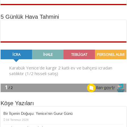
5 Günlük Hava Tahmini
Köşe Yazıları
Bir İlçe­nin Do­ğu­şu: Ye­ni­ce’nin Gurur Günü
04 Temmuz 2026