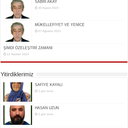
SABRİ AKAY
30 Kasım 2023
MÜKELLEFİYET VE YENİCE
07 Ağustos 2023
ŞİMDİ ÖZELEŞTİRİ ZAMANI
12 Haziran 2023
Yitirdiklerimiz
SAFİYE KAYALI
2 gün önce
HASAN UZUN
2 gün önce