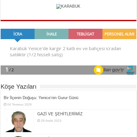
Köşe Yazıları
Bir İlçe­nin Do­ğu­şu: Ye­ni­ce’nin Gurur Günü
04 Temmuz 2026
GAZİ VE ŞEHİTLERİMİZ
28 Aralık 2023