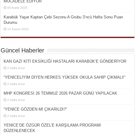
MÜCADELE EDİYOR
05 Aralık 2025
Karabük Yaşar Kaptan Çebi Sezonu A Grubu 3’ncü Hafta Sonu Puan
Durumu
14 Kasım 2022
Güncel Haberler
KAN GAZI KİTİ EKSİKLİĞİ HASTALARI KARABÜK’E GÖNDERİYOR
2 hafta önce
“YENİCELİYİM DİYEN HERKES YÜKSEK OKULA SAHİP ÇIKMALI!”
2 hafta önce
MHP KONGRESİ 26 TEMMUZ 2026 PAZAR GÜNÜ YAPILACAK
2 hafta önce
“YENİCE GÖZDEN Mİ ÇIKARILDI?”
2 hafta önce
YENİCE’DE ÖZGÜR ÖZEL’E KARŞILAMA PROGRAMI
DÜZENLENECEK