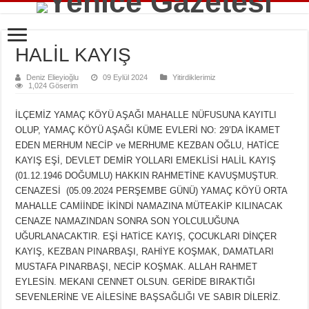
HALİL KAYIŞ
Deniz Elieyioğlu
09 Eylül 2024
Yitirdiklerimiz
1,024 Göserim
İLÇEMİZ YAMAÇ KÖYÜ AŞAĞI MAHALLE NÜFUSUNA KAYITLI
OLUP, YAMAÇ KÖYÜ AŞAĞI KÜME EVLERİ NO: 29’DA İKAMET
EDEN MERHUM NECİP ve MERHUME KEZBAN OĞLU, HATİCE
KAYIŞ EŞİ, DEVLET DEMİR YOLLARI EMEKLİSİ HALİL KAYIŞ
(01.12.1946 DOĞUMLU) HAKKIN RAHMETİNE KAVUŞMUŞTUR.
CENAZESİ (05.09.2024 PERŞEMBE GÜNÜ) YAMAÇ KÖYÜ ORTA
MAHALLE CAMİİNDE İKİNDİ NAMAZINA MÜTEAKİP KILINACAK
CENAZE NAMAZINDAN SONRA SON YOLCULUĞUNA
UĞURLANACAKTIR. EŞİ HATİCE KAYIŞ, ÇOCUKLARI DİNÇER
KAYIŞ, KEZBAN PINARBAŞI, RAHİYE KOŞMAK, DAMATLARI
MUSTAFA PINARBAŞI, NECİP KOŞMAK. ALLAH RAHMET
EYLESİN. MEKANI CENNET OLSUN. GERİDE BIRAKTIĞI
SEVENLERİNE VE AİLESİNE BAŞSAĞLIĞI VE SABIR DİLERİZ.