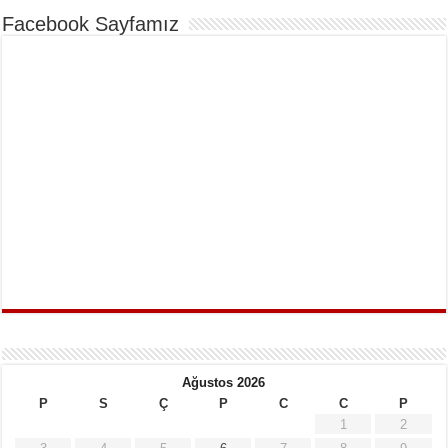
Facebook Sayfamız
Ağustos 2026
P
S
Ç
P
C
C
P
1
2