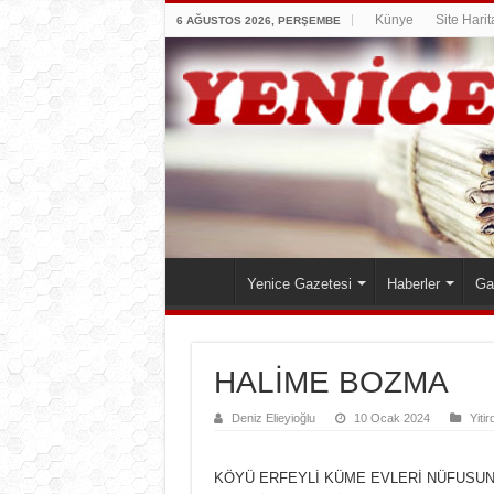
Künye
Site Harit
6 AĞUSTOS 2026, PERŞEMBE
Yenice Gazetesi
Haberler
Ga
HALİME BOZMA
Deniz Elieyioğlu
10 Ocak 2024
Yitir
KÖYÜ ERFEYLİ KÜME EVLERİ NÜFUSUN