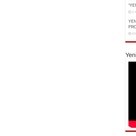
“YE
2 
YEN
PR
03
Yen