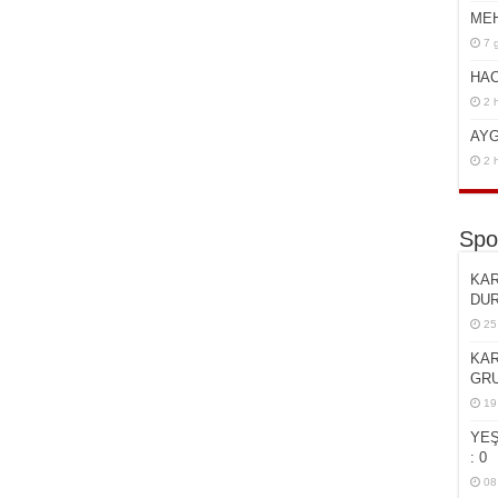
ME
7 
HAC
2 
AYG
2 
Spo
KAR
DU
25
KAR
GRU
19
YEŞ
: 0
08