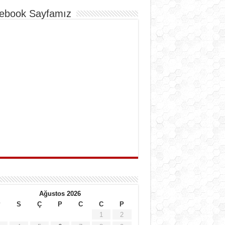
ebook Sayfamız
Ağustos 2026
P
S
Ç
P
C
C
P
1
2