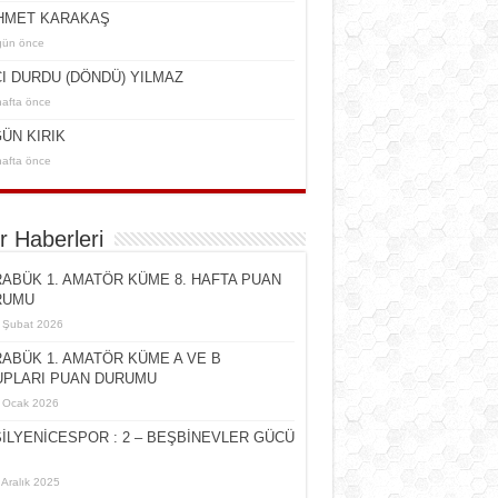
HMET KARAKAŞ
gün önce
I DURDU (DÖNDÜ) YILMAZ
hafta önce
ÜN KIRIK
hafta önce
r Haberleri
ABÜK 1. AMATÖR KÜME 8. HAFTA PUAN
RUMU
 Şubat 2026
ABÜK 1. AMATÖR KÜME A VE B
PLARI PUAN DURUMU
 Ocak 2026
İLYENİCESPOR : 2 – BEŞBİNEVLER GÜCÜ
 Aralık 2025