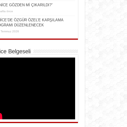
NİCE GÖZDEN Mİ ÇIKARILDI?”
hafta önce
İCE’DE ÖZGÜR ÖZEL’E KARŞILAMA
OGRAMI DÜZENLENECEK
 Temmuz 2026
ice Belgeseli