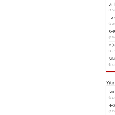
Bir 
04
GAZ
28
SAB
30
MÜK
07
ŞİM
12
Yiti
SAF
13
HAS
13