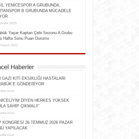
İL YENİCESPOR A GRUBUNDA,
TANSPOR B GRUBUNDA MÜCADELE
YOR
 Aralık 2025
abük Yaşar Kaptan Çebi Sezonu A Grubu
cü Hafta Sonu Puan Durumu
 Kasım 2022
cel Haberler
 GAZI KİTİ EKSİKLİĞİ HASTALARI
ABÜK’E GÖNDERİYOR
hafta önce
NİCELİYİM DİYEN HERKES YÜKSEK
LA SAHİP ÇIKMALI!”
hafta önce
 KONGRESİ 26 TEMMUZ 2026 PAZAR
Ü YAPILACAK
hafta önce