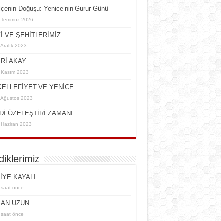
İlçe­nin Do­ğu­şu: Ye­ni­ce’nin Gurur Günü
 Temmuz 2026
İ VE ŞEHİTLERİMİZ
 Aralık 2023
Rİ AKAY
 Kasım 2023
ELLEFİYET VE YENİCE
 Ağustos 2023
Dİ ÖZELEŞTİRİ ZAMANI
 Haziran 2023
rdiklerimiz
İYE KAYALI
 saat önce
AN UZUN
 saat önce