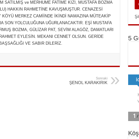
M SATILMIŞ ve MERHUME FATİME KIZI, MUSTAFA BOZMA
UMLU) HAKKIN RAHMETİNE KAVUŞMUŞTUR. CENAZESİ
ÖY KÖYÜ MERKEZ CAMİİNDE İKİNDİ NAMAZINA MÜTEAKİP
Şi
RA SON YOLCULUĞUNA UĞURLANACAKTIR. EŞİ MUSTAFA
RMUŞ BOZMA, GÜLİZAR PAT, SEVİM ALAGÖZ, DAMATLARI
 RAHMET EYLESİN. MEKANI CENNET OLSUN. GERİDE
5 G
BAŞSAĞLIĞI VE SABIR DİLERİZ.
Sonraki
ŞENOL KARAKIRIK
Köş