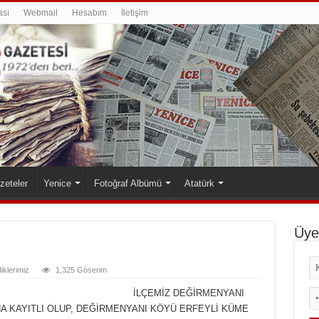
ası
Webmail
Hesabım
İletişim
zeteler
Yenice
Fotoğraf Albümü
Atatürk
Üyel
diklerimiz
1,325 Göserim
İLÇEMİZ DEĞİRMENYANI
A KAYITLI OLUP, DEĞİRMENYANI KÖYÜ ERFEYLİ KÜME