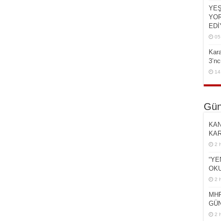
YEŞ
YOR
EDİ
05
Kar
3’n
14
Gün
KAN
KAR
2 
“YE
OKU
2 
MHP
GÜN
2 