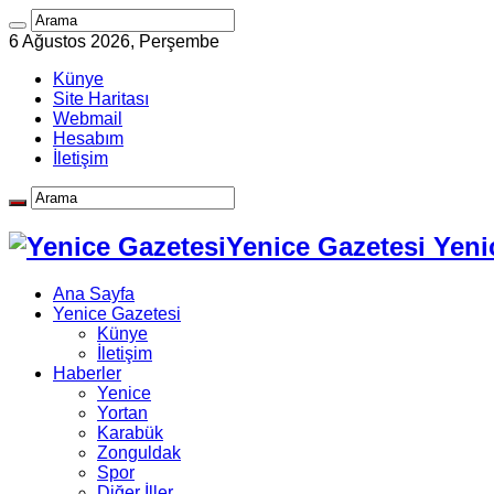
6 Ağustos 2026, Perşembe
Künye
Site Haritası
Webmail
Hesabım
İletişim
Yenice Gazetesi Yeni
Ana Sayfa
Yenice Gazetesi
Künye
İletişim
Haberler
Yenice
Yortan
Karabük
Zonguldak
Spor
Diğer İller