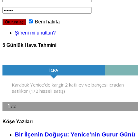
Beni hatırla
Şifreni mi unuttun?
5 Günlük Hava Tahmini
Köşe Yazıları
Bir İlçe­nin Do­ğu­şu: Ye­ni­ce’nin Gurur Günü