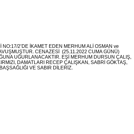
NO:17/2’DE İKAMET EDEN MERHUM ALİ OSMAN ve
KAVUŞMUŞTUR. CENAZESİ (25.11.2022 CUMA GÜNÜ)
ĞUNA UĞURLANACAKTIR. EŞİ MERHUM DURSUN ÇALIŞ,
RMIZI, DAMATLARI RECEP ÇALIŞKAN, SABRİ GÖKTAŞ,
BAŞSAĞLIĞI VE SABIR DİLERİZ.