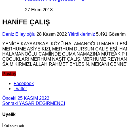
27 Ekim 2018
HANİFE ÇALIŞ
Deniz Elieyioğlu
28 Kasım 2022
Yitirdiklerimiz
5,491 Göserim
YENİCE KAYAARKASI KÖYÜ HALAMANOĞLU MAHALLESİ 
MERHUME ASİYE KIZI, MERHUM DURSUN ÇALIŞ EŞİ, HA
HALAMANOĞLU CAMİİNDE CUMA NAMAZINA MÜTEAKİP 
ÇOCUKLARI MERHUM NAŞİT ÇALIŞ, MERHUME REYHAN D
SAİM KIRMIZI. ALLAH RAHMET EYLESİN. MEKANI CENNET
Paylaş
Facebook
Twitter
Önceki
25 KASIM 2022
Sonraki
YAŞAR DEĞİRMENCİ
Üyelik