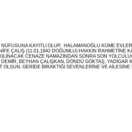
NÜFUSUNA KAYITLI OLUP, HALAMANOĞLU KÜME EVLERİ 
NİFE ÇALIŞ (11.01.1942 DOĞUMLU) HAKKIN RAHMETİNE 
KILINACAK CENAZE NAMAZINDAN SONRA SON YOLCULU
EMİR, BEYHAN ÇALIŞKAN, DÖNDÜ GÖKTAŞ, YADİGAR KI
 OLSUN. GERİDE BIRAKTIĞI SEVENLERİNE VE AİLESİNE 