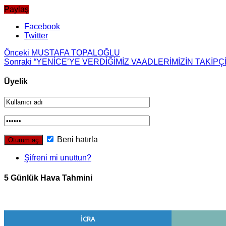
Paylaş
Facebook
Twitter
Önceki
MUSTAFA TOPALOĞLU
Sonraki
“YENİCE’YE VERDİĞİMİZ VAADLERİMİZİN TAKİPÇİ
Üyelik
Beni hatırla
Şifreni mi unuttun?
5 Günlük Hava Tahmini