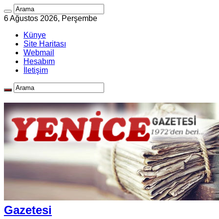
6 Ağustos 2026, Perşembe
Künye
Site Haritası
Webmail
Hesabım
İletişim
Gazetesi