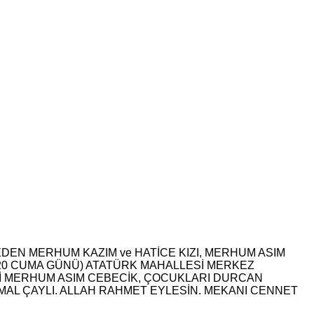
DEN MERHUM KAZIM ve HATİCE KIZI, MERHUM ASIM
020 CUMA GÜNÜ) ATATÜRK MAHALLESİ MERKEZ
Şİ MERHUM ASIM CEBECİK, ÇOCUKLARI DURCAN
MAL ÇAYLI. ALLAH RAHMET EYLESİN. MEKANI CENNET