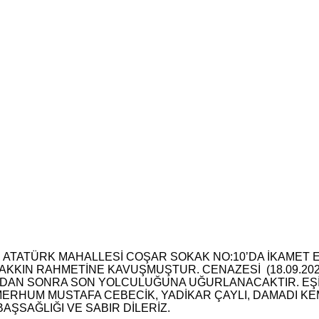
 ATATÜRK MAHALLESİ COŞAR SOKAK NO:10’DA İKAMET E
 HAKKIN RAHMETİNE KAVUŞMUŞTUR. CENAZESİ (18.09.2
AZINDAN SONRA SON YOLCULUĞUNA UĞURLANACAKTIR. E
MERHUM MUSTAFA CEBECİK, YADİKAR ÇAYLI, DAMADI KE
AŞSAĞLIĞI VE SABIR DİLERİZ.