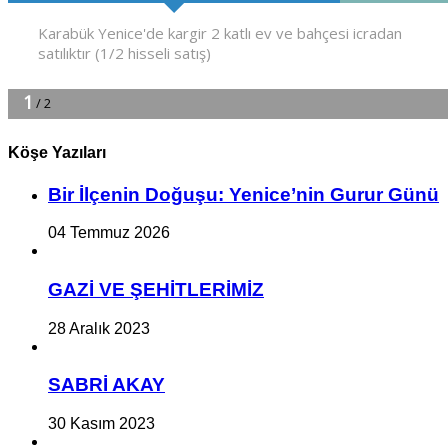
Köşe Yazıları
Bir İlçe­nin Do­ğu­şu: Ye­ni­ce’nin Gurur Günü
04 Temmuz 2026
GAZİ VE ŞEHİTLERİMİZ
28 Aralık 2023
SABRİ AKAY
30 Kasım 2023