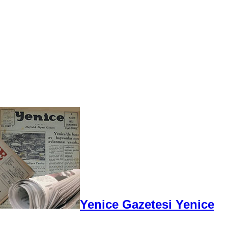
Yenice Gazetesi Yenice