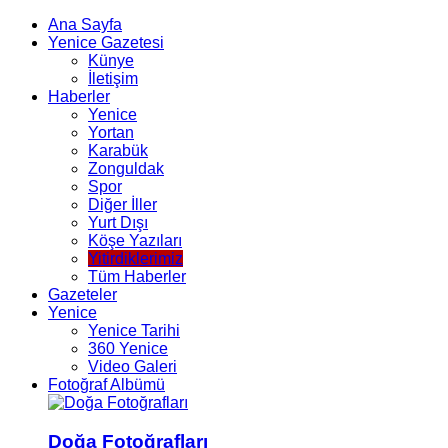
Ana Sayfa
Yenice Gazetesi
Künye
İletişim
Haberler
Yenice
Yortan
Karabük
Zonguldak
Spor
Diğer İller
Yurt Dışı
Köşe Yazıları
Yitirdiklerimiz
Tüm Haberler
Gazeteler
Yenice
Yenice Tarihi
360 Yenice
Video Galeri
Fotoğraf Albümü
Doğa Fotoğrafları