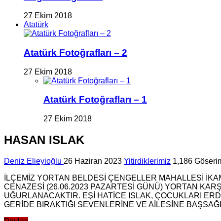
27 Ekim 2018
Atatürk
Atatürk Fotoğrafları – 2
27 Ekim 2018
Atatürk Fotoğrafları – 1
27 Ekim 2018
HASAN ISLAK
Deniz Elieyioğlu
26 Haziran 2023
Yitirdiklerimiz
1,186 Göseri
İLÇEMİZ YORTAN BELDESİ ÇENGELLER MAHALLESİ İKAM
CENAZESİ (26.06.2023 PAZARTESİ GÜNÜ) YORTAN KA
UĞURLANACAKTIR. EŞİ HATİCE ISLAK, ÇOCUKLARI ERDİ
GERİDE BIRAKTIĞI SEVENLERİNE VE AİLESİNE BAŞSAĞLI