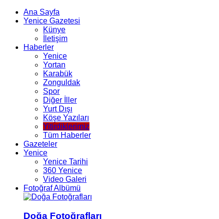
Ana Sayfa
Yenice Gazetesi
Künye
İletişim
Haberler
Yenice
Yortan
Karabük
Zonguldak
Spor
Diğer İller
Yurt Dışı
Köşe Yazıları
Yitirdiklerimiz
Tüm Haberler
Gazeteler
Yenice
Yenice Tarihi
360 Yenice
Video Galeri
Fotoğraf Albümü
Doğa Fotoğrafları