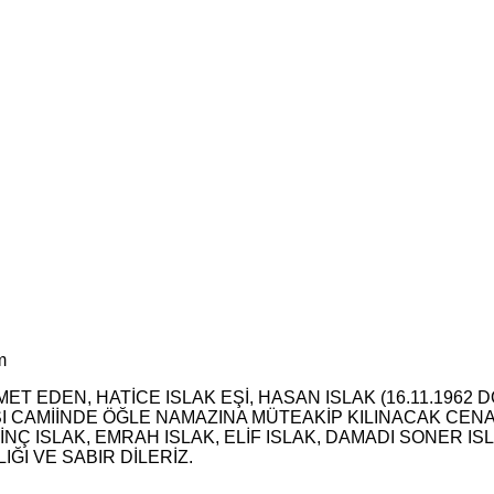
m
ET EDEN, HATİCE ISLAK EŞİ, HASAN ISLAK (16.11.196
RŞI CAMİİNDE ÖĞLE NAMAZINA MÜTEAKİP KILINACAK C
NÇ ISLAK, EMRAH ISLAK, ELİF ISLAK, DAMADI SONER I
ĞI VE SABIR DİLERİZ.