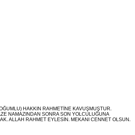
2 DOĞUMLU) HAKKIN RAHMETİNE KAVUŞMUŞTUR.
ENAZE NAMAZINDAN SONRA SON YOLCULUĞUNA
SLAK. ALLAH RAHMET EYLESİN. MEKANI CENNET OLSUN.