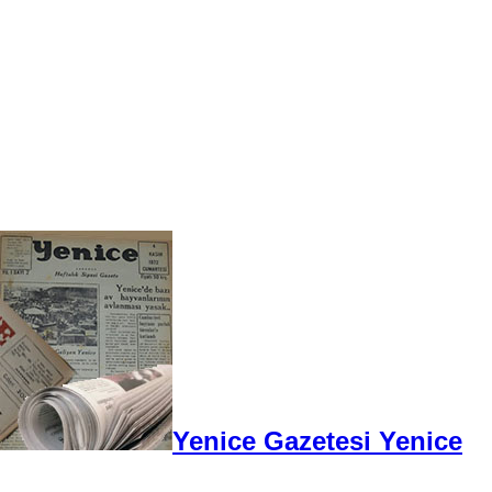
Yenice Gazetesi Yenice