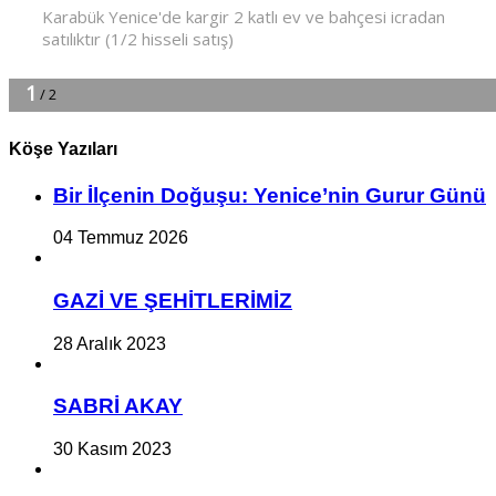
Köşe Yazıları
Bir İlçe­nin Do­ğu­şu: Ye­ni­ce’nin Gurur Günü
04 Temmuz 2026
GAZİ VE ŞEHİTLERİMİZ
28 Aralık 2023
SABRİ AKAY
30 Kasım 2023