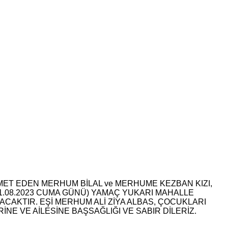
MET EDEN MERHUM BİLAL ve MERHUME KEZBAN KIZI,
11.08.2023 CUMA GÜNÜ) YAMAÇ YUKARI MAHALLE
KTIR. EŞİ MERHUM ALİ ZİYA ALBAS, ÇOCUKLARI
NE VE AİLESİNE BAŞSAĞLIĞI VE SABIR DİLERİZ.