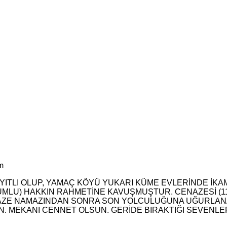
m
ITLI OLUP, YAMAÇ KÖYÜ YUKARI KÜME EVLERİNDE İKA
OĞUMLU) HAKKIN RAHMETİNE KAVUŞMUŞTUR. CENAZESİ (
AZE NAMAZINDAN SONRA SON YOLCULUĞUNA UĞURLANACA
 MEKANI CENNET OLSUN. GERİDE BIRAKTIĞI SEVENLERİ