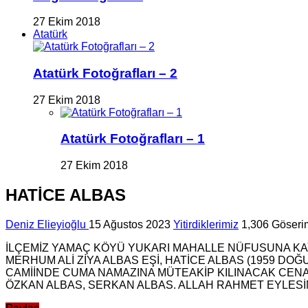
27 Ekim 2018
Atatürk
Atatürk Fotoğrafları – 2
27 Ekim 2018
Atatürk Fotoğrafları – 1
27 Ekim 2018
HATİCE ALBAS
Deniz Elieyioğlu
15 Ağustos 2023
Yitirdiklerimiz
1,306 Göseri
İLÇEMİZ YAMAÇ KÖYÜ YUKARI MAHALLE NÜFUSUNA KAY
MERHUM ALİ ZİYA ALBAS EŞİ, HATİCE ALBAS (1959 D
CAMİİNDE CUMA NAMAZINA MÜTEAKİP KILINACAK CEN
ÖZKAN ALBAS, SERKAN ALBAS. ALLAH RAHMET EYLESİN.