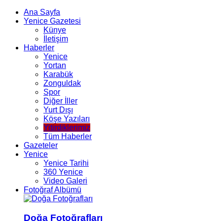
Ana Sayfa
Yenice Gazetesi
Künye
İletişim
Haberler
Yenice
Yortan
Karabük
Zonguldak
Spor
Diğer İller
Yurt Dışı
Köşe Yazıları
Yitirdiklerimiz
Tüm Haberler
Gazeteler
Yenice
Yenice Tarihi
360 Yenice
Video Galeri
Fotoğraf Albümü
Doğa Fotoğrafları