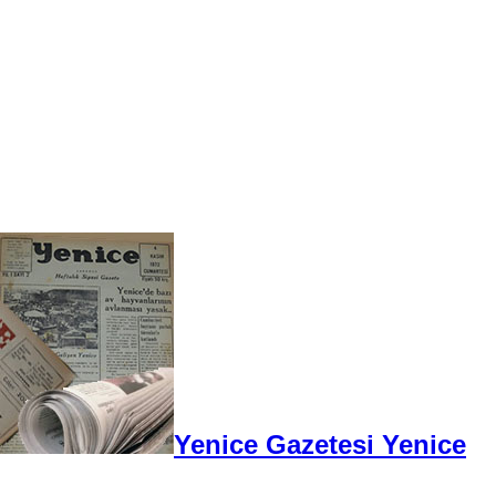
Yenice Gazetesi Yenice