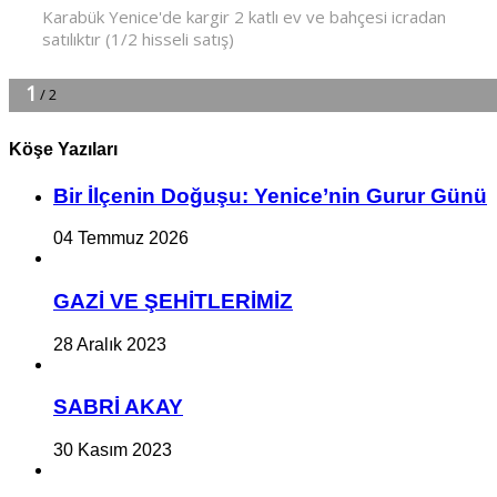
Köşe Yazıları
Bir İlçe­nin Do­ğu­şu: Ye­ni­ce’nin Gurur Günü
04 Temmuz 2026
GAZİ VE ŞEHİTLERİMİZ
28 Aralık 2023
SABRİ AKAY
30 Kasım 2023