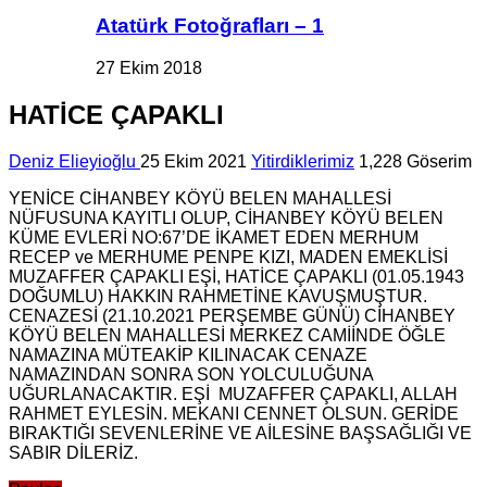
Atatürk Fotoğrafları – 1
27 Ekim 2018
HATİCE ÇAPAKLI
Deniz Elieyioğlu
25 Ekim 2021
Yitirdiklerimiz
1,228 Göserim
YENİCE CİHANBEY KÖYÜ BELEN MAHALLESİ
NÜFUSUNA KAYITLI OLUP, CİHANBEY KÖYÜ BELEN
KÜME EVLERİ NO:67’DE İKAMET EDEN MERHUM
RECEP ve MERHUME PENPE KIZI, MADEN EMEKLİSİ
MUZAFFER ÇAPAKLI EŞİ, HATİCE ÇAPAKLI (01.05.1943
DOĞUMLU) HAKKIN RAHMETİNE KAVUŞMUŞTUR.
CENAZESİ (21.10.2021 PERŞEMBE GÜNÜ) CİHANBEY
KÖYÜ BELEN MAHALLESİ MERKEZ CAMİİNDE ÖĞLE
NAMAZINA MÜTEAKİP KILINACAK CENAZE
NAMAZINDAN SONRA SON YOLCULUĞUNA
UĞURLANACAKTIR. EŞİ MUZAFFER ÇAPAKLI, ALLAH
RAHMET EYLESİN. MEKANI CENNET OLSUN. GERİDE
BIRAKTIĞI SEVENLERİNE VE AİLESİNE BAŞSAĞLIĞI VE
SABIR DİLERİZ.