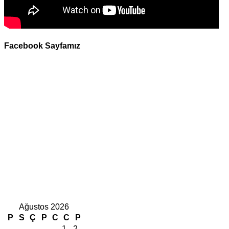
Facebook Sayfamız
Ağustos 2026
P
S
Ç
P
C
C
P
1
2