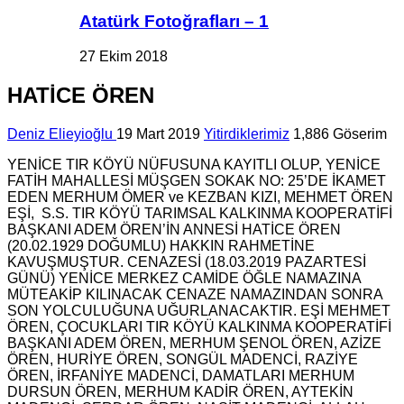
Atatürk Fotoğrafları – 1
27 Ekim 2018
HATİCE ÖREN
Deniz Elieyioğlu
19 Mart 2019
Yitirdiklerimiz
1,886 Göserim
YENİCE TIR KÖYÜ NÜFUSUNA KAYITLI OLUP, YENİCE
FATİH MAHALLESİ MÜŞGEN SOKAK NO: 25’DE İKAMET
EDEN MERHUM ÖMER ve KEZBAN KIZI, MEHMET ÖREN
EŞİ, S.S. TIR KÖYÜ TARIMSAL KALKINMA KOOPERATİFİ
BAŞKANI ADEM ÖREN’İN ANNESİ HATİCE ÖREN
(20.02.1929 DOĞUMLU) HAKKIN RAHMETİNE
KAVUŞMUŞTUR. CENAZESİ (18.03.2019 PAZARTESİ
GÜNÜ) YENİCE MERKEZ CAMİDE ÖĞLE NAMAZINA
MÜTEAKİP KILINACAK CENAZE NAMAZINDAN SON
RA
SON YOLCULUĞUNA UĞURLANACAKTIR. EŞİ MEHMET
ÖREN, ÇOCUKLARI TIR KÖYÜ KALKINMA KOOPERATİFİ
BAŞKANI ADEM ÖREN, MERHUM ŞENOL ÖREN, AZİZE
ÖREN, HURİYE ÖREN, SONGÜL MADENCİ, RAZİYE
ÖREN, İRFANİYE MADENCİ, DAMATLARI MERHUM
DURSUN ÖREN, MERHUM KADİR ÖREN, AYTEKİN