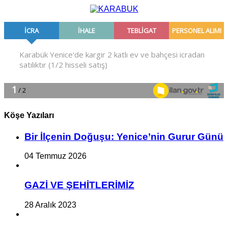
Köşe Yazıları
Bir İlçe­nin Do­ğu­şu: Ye­ni­ce’nin Gurur Günü
04 Temmuz 2026
GAZİ VE ŞEHİTLERİMİZ
28 Aralık 2023