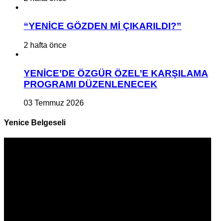
“YENİCE GÖZDEN Mİ ÇIKARILDI?”
2 hafta önce
YENİCE’DE ÖZGÜR ÖZEL’E KARŞILAMA
PROGRAMI DÜZENLENECEK
03 Temmuz 2026
Yenice Belgeseli