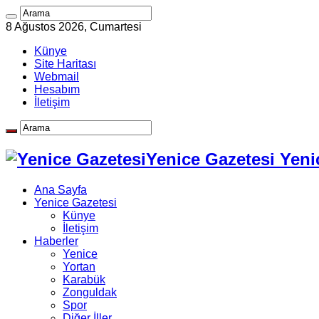
8 Ağustos 2026, Cumartesi
Künye
Site Haritası
Webmail
Hesabım
İletişim
Yenice Gazetesi Yeni
Ana Sayfa
Yenice Gazetesi
Künye
İletişim
Haberler
Yenice
Yortan
Karabük
Zonguldak
Spor
Diğer İller