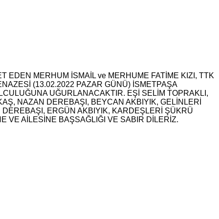
T EDEN MERHUM İSMAİL ve MERHUME FATİME KIZI, TTK
NAZESİ (13.02.2022 PAZAR GÜNÜ) İSMETPAŞA
LCULUĞUNA UĞURLANACAKTIR. EŞİ SELİM TOPRAKLI,
AŞ, NAZAN DEREBAŞI, BEYCAN AKBIYIK, GELİNLERİ
N DEREBAŞI, ERGÜN AKBIYIK, KARDEŞLERİ ŞÜKRÜ
 VE AİLESİNE BAŞSAĞLIĞI VE SABIR DİLERİZ.