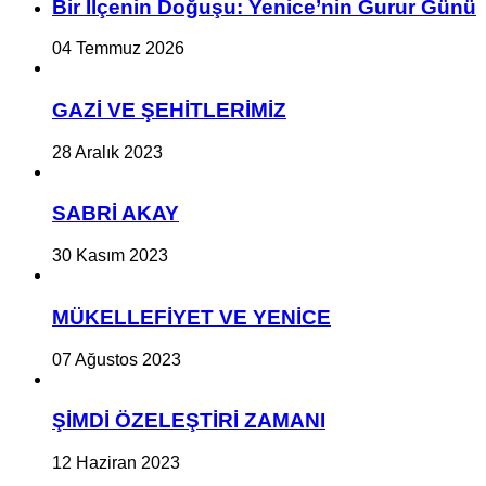
Bir İlçe­nin Do­ğu­şu: Ye­ni­ce’nin Gurur Günü
04 Temmuz 2026
GAZİ VE ŞEHİTLERİMİZ
28 Aralık 2023
SABRİ AKAY
30 Kasım 2023
MÜKELLEFİYET VE YENİCE
07 Ağustos 2023
ŞİMDİ ÖZELEŞTİRİ ZAMANI
12 Haziran 2023