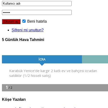
Beni hatırla
Şifreni mi unuttun?
5 Günlük Hava Tahmini
Köşe Yazıları