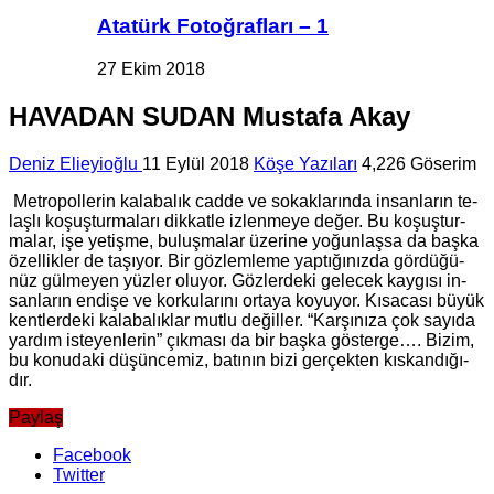
Atatürk Fotoğrafları – 1
27 Ekim 2018
HAVADAN SUDAN Mus­ta­fa Akay
Deniz Elieyioğlu
11 Eylül 2018
Köşe Yazıları
4,226 Göserim
Met­ro­pol­le­rin ka­la­ba­lık cadde ve so­kak­la­rın­da in­san­la­rın te­
laş­lı ko­şuş­tur­ma­la­rı dik­kat­le iz­len­me­ye değer. Bu ko­şuş­tur­
ma­lar, işe ye­tiş­me, bu­luş­ma­lar üze­ri­ne yo­ğun­laş­sa da başka
özel­lik­ler de ta­şı­yor. Bir göz­lem­le­me yap­tı­ğı­nız­da gör­dü­ğü­
nüz gül­me­yen yüz­ler olu­yor. Göz­ler­de­ki ge­lecek kay­gı­sı in­
san­la­rın en­di­şe ve kor­ku­la­rı­nı or­ta­ya ko­yu­yor. Kı­sa­ca­sı büyük
kent­ler­de­ki ka­la­ba­lık­lar mutlu de­ğil­ler. “Kar­şı­nı­za çok sa­yı­da
yar­dım is­te­yen­le­rin” çık­ma­sı da bir başka gös­ter­ge…. Bizim,
bu ko­nu­da­ki dü­şün­ce­miz, ba­tı­nın bizi ger­çek­ten kıs­kan­dı­ğı­
dır.
Paylaş
Facebook
Twitter