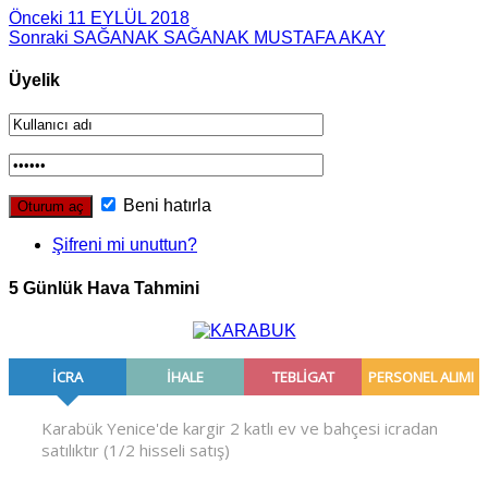
Önceki
11 EYLÜL 2018
Sonraki
SA­ĞA­NAK SA­ĞA­NAK MUS­TA­FA AKAY
Üyelik
Beni hatırla
Şifreni mi unuttun?
5 Günlük Hava Tahmini