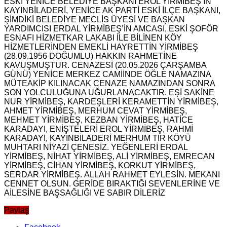
ESKİ YENİCE BELEDİYE BAŞKANI EROL YİRMİBEŞ’İN
KAYINBİLADERİ, YENİCE AK PARTİ ESKİ İLÇE BAŞKANI,
ŞİMDİKİ BELEDİYE MECLİS ÜYESİ VE BAŞKAN
YARDIMCISI ERDAL YİRMİBEŞ’İN AMCASI, ESKİ ŞOFÖR
ESNAFI HİZMETKAR LAKABI İLE BİLİNEN KÖY
HİZMETLERİNDEN EMEKLİ HAYRETTİN YİRMİBEŞ
(28.09.1956 DOĞUMLU) HAKKIN RAHMETİNE
KAVUŞMUŞTUR. CENAZESİ (20.05.2026 ÇARŞAMBA
GÜNÜ) YENİCE MERKEZ CAMİİNDE ÖĞLE NAMAZINA
MÜTEAKİP KILINACAK CENAZE NAMAZINDAN SONRA
SON YOLCULUĞUNA UĞURLANACAKTIR. EŞİ SAKİNE
NUR YİRMİBEŞ, KARDEŞLERİ KERAMETTİN YİRMİBEŞ,
AHMET YİRMİBEŞ, MERHUM CEVAT YİRMİBEŞ,
MEHMET YİRMİBEŞ, KEZBAN YİRMİBEŞ, HATİCE
KARADAYI, ENİŞTELERİ EROL YİRMİBEŞ, RAHMİ
KARADAYI, KAYINBİLADERİ MERHUM TIR KÖYÜ
MUHTARI NİYAZİ ÇENESİZ. YEĞENLERİ ERDAL
YİRMİBEŞ, NİHAT YİRMİBEŞ, ALİ YİRMİBEŞ, EMRECAN
YİRMİBEŞ, CİHAN YİRMİBEŞ, KORKUT YİRMİBEŞ,
SERDAR YİRMİBEŞ. ALLAH RAHMET EYLESİN. MEKANI
CENNET OLSUN. GERİDE BIRAKTIĞI SEVENLERİNE VE
AİLESİNE BAŞSAĞLIĞI VE SABIR DİLERİZ
Paylaş