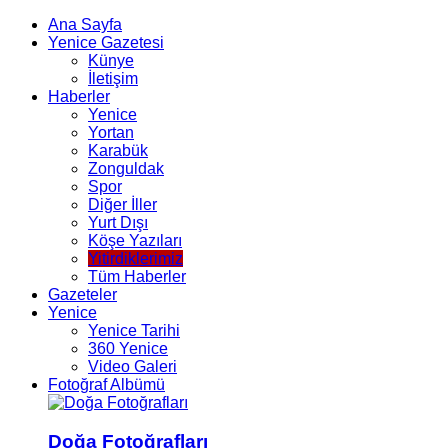
Ana Sayfa
Yenice Gazetesi
Künye
İletişim
Haberler
Yenice
Yortan
Karabük
Zonguldak
Spor
Diğer İller
Yurt Dışı
Köşe Yazıları
Yitirdiklerimiz
Tüm Haberler
Gazeteler
Yenice
Yenice Tarihi
360 Yenice
Video Galeri
Fotoğraf Albümü
Doğa Fotoğrafları