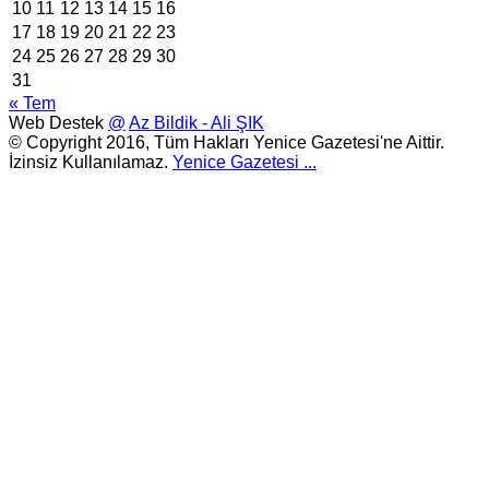
10
11
12
13
14
15
16
17
18
19
20
21
22
23
24
25
26
27
28
29
30
31
« Tem
Web Destek
@
Az Bildik - Ali ŞIK
© Copyright 2016, Tüm Hakları Yenice Gazetesi'ne Aittir.
İzinsiz Kullanılamaz.
Yenice Gazetesi
...