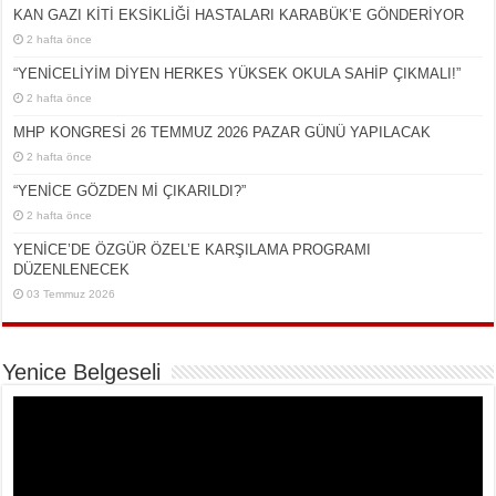
KAN GAZI KİTİ EKSİKLİĞİ HASTALARI KARABÜK’E GÖNDERİYOR
2 hafta önce
“YENİCELİYİM DİYEN HERKES YÜKSEK OKULA SAHİP ÇIKMALI!”
2 hafta önce
MHP KONGRESİ 26 TEMMUZ 2026 PAZAR GÜNÜ YAPILACAK
2 hafta önce
“YENİCE GÖZDEN Mİ ÇIKARILDI?”
2 hafta önce
YENİCE’DE ÖZGÜR ÖZEL’E KARŞILAMA PROGRAMI
DÜZENLENECEK
03 Temmuz 2026
Yenice Belgeseli