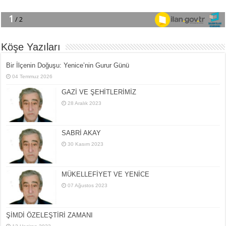
Köşe Yazıları
Bir İlçe­nin Do­ğu­şu: Ye­ni­ce’nin Gurur Günü
04 Temmuz 2026
GAZİ VE ŞEHİTLERİMİZ
28 Aralık 2023
SABRİ AKAY
30 Kasım 2023
MÜKELLEFİYET VE YENİCE
07 Ağustos 2023
ŞİMDİ ÖZELEŞTİRİ ZAMANI