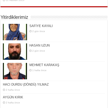
12 Haziran 2023
Yitirdiklerimiz
SAFİYE KAYALI
2 gün önce
HASAN UZUN
2 gün önce
MEHMET KARAKAŞ
1 hafta önce
HACI DURDU (DÖNDÜ) YILMAZ
2 hafta önce
AYGÜN KIRIK
2 hafta önce