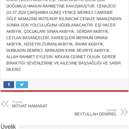
DOĞUMLU) HAKKIN RAHMETİNE KAVUŞMUŞTUR. CENAZESİ
(31.07.2024 ÇARŞAMBA GÜNÜ) YENİCE MERKEZ CAMİİNDE
ÖĞLE NAMAZINA MÜTEAKİP KILINACAK CENAZE NAMAZINDAN
SONRA SON YOLCULUĞUNA UĞURLANACAKTIR. EŞİ HACER
AKBIYIK, ÇOCUKLARI SİNAN AKBIYIK, SERDAR AKBIYIK,
CEYLAN BASANÇELEBİ, KARDEŞLERİ MERHUM ORHAN
AKBIYIK, HÜSEYİN (TURAN) AKBIYIK, RAHMİ AKBIYIK,
DURKADIN DEMİRCİ, NARKADIN KIRIK NEVRİYE AKBIYIK.
ALLAH RAHMET EYLESİN. MEKANI CENNET OLSUN. GERİDE
BIRAKTIĞI SEVENLERİNE VE AİLESİNE BAŞSAĞLIĞI VE SABIR
DİLERİZ.
Önceki
MİTHAT HAMARAT
Sonraki
BEYTULLAH DEMİREL
Üyelik