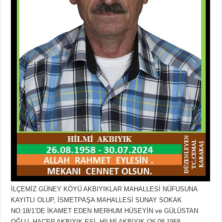
İLÇEMİZ GÜNEY KÖYÜ AKBIYIKLAR MAHALLESİ NÜFUSUNA
KAYITLI OLUP, İSMETPAŞA MAHALLESİ SUNAY SOKAK
NO:18/1’DE İKAMET EDEN MERHUM HÜSEYİN ve GÜLÜSTAN
OĞLU, HACER AKBIYIK EŞİ, HİLMİ AKBIYIK (26.08.1958