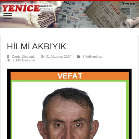
HİLMİ AKBIYIK
Deniz Elieyioğlu
01 Ağustos 2024
Yitirdiklerimiz
1,146 Göserim