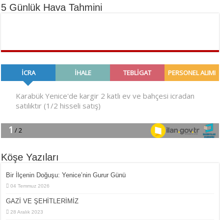
5 Günlük Hava Tahmini
Köşe Yazıları
Bir İlçe­nin Do­ğu­şu: Ye­ni­ce’nin Gurur Günü
04 Temmuz 2026
GAZİ VE ŞEHİTLERİMİZ
28 Aralık 2023