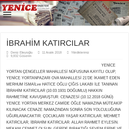
İBRAHİM KATIRCILAR
Deniz Elieyioğlu
11 Aralık 2018
Yitirdiklerimiz
9,832 Göserim
YENİCE
YORTAN ÇENGELLER MAHALLESİ NÜFUSUNA KAYITLI OLUP,
YENİCE YORTANPAZARI OVA MAHALLESİ 21’DE İKAMET EDEN
MERHUM İSMAİLve HATİCE OĞLU ÇİĞIS LAKABI İLE TANINAN
İBRAHİM KATIRCILAR (10.03.1931 DOĞUMLU) HAKKIN
RAHMETİNE KAVUŞMUŞTUR. CENAZESİ (10.12.2018 GÜNÜ)
YENİCE YORTAN MERKEZ CAMİDE ÖĞLE NAMAZINA MÜTEAKİP
KILINACAK CENAZE NAMAZINDAN SONRA SON YOLCULUĞUNA
UĞURLANACAKTIR. ÇOCUKLARI YAŞAR KATIRCILAR, MEHMET
KATIRCILAR, İBRAHİM KATIRCILAR. ALLAH RAHMET EYLESİN.
MEKANI CENNET OLSUN. GERİDE BIRAKTIĞI SEVENLERİNE VE