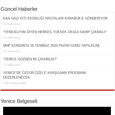
Güncel Haberler
KAN GAZI KİTİ EKSİKLİĞİ HASTALARI KARABÜK’E GÖNDERİYOR
2 hafta önce
“YENİCELİYİM DİYEN HERKES YÜKSEK OKULA SAHİP ÇIKMALI!”
2 hafta önce
MHP KONGRESİ 26 TEMMUZ 2026 PAZAR GÜNÜ YAPILACAK
2 hafta önce
“YENİCE GÖZDEN Mİ ÇIKARILDI?”
3 hafta önce
YENİCE’DE ÖZGÜR ÖZEL’E KARŞILAMA PROGRAMI
DÜZENLENECEK
03 Temmuz 2026
Yenice Belgeseli