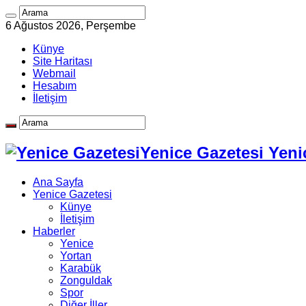
6 Ağustos 2026, Perşembe
Künye
Site Haritası
Webmail
Hesabım
İletişim
Yenice Gazetesi Yeni
Ana Sayfa
Yenice Gazetesi
Künye
İletişim
Haberler
Yenice
Yortan
Karabük
Zonguldak
Spor
Diğer İller