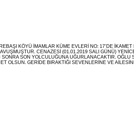
REBAŞI KÖYÜ İMAMLAR KÜME EVLERİ NO: 17’DE İKAMET
KAVUŞMUŞTUR. CENAZESİ (01.01.2019 SALI GÜNÜ) YEN
SONRA SON YOLCULUĞUNA UĞURLANACAKTIR. OĞLU SATI
T OLSUN. GERİDE BIRAKTIĞI SEVENLERİNE VE AİLESİNE 