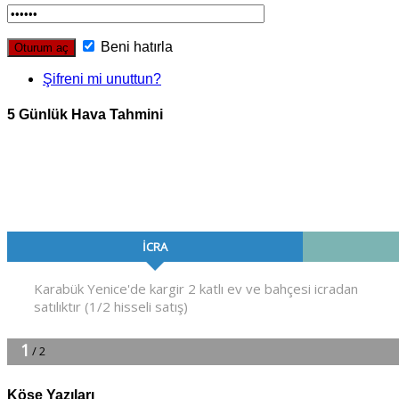
Beni hatırla
Şifreni mi unuttun?
5 Günlük Hava Tahmini
Köşe Yazıları