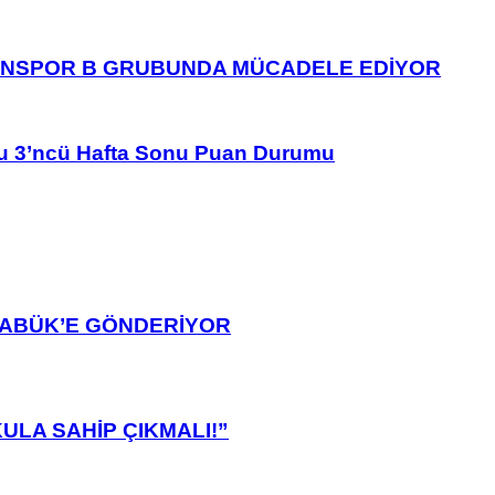
ANSPOR B GRUBUNDA MÜCADELE EDİYOR
u 3’ncü Hafta Sonu Puan Durumu
ARABÜK’E GÖNDERİYOR
ULA SAHİP ÇIKMALI!”