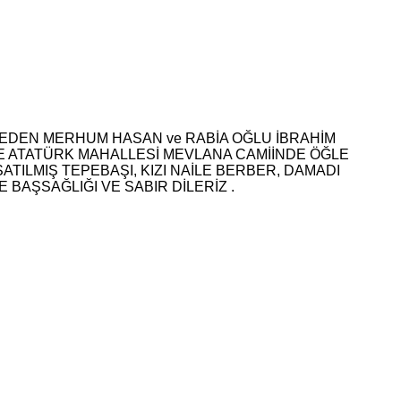
 EDEN MERHUM HASAN ve RABİA OĞLU İBRAHİM
İCE ATATÜRK MAHALLESİ MEVLANA CAMİİNDE ÖĞLE
LMIŞ TEPEBAŞI, KIZI NAİLE BERBER, DAMADI
BAŞSAĞLIĞI VE SABIR DİLERİZ .