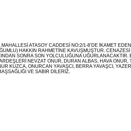
AL MAHALLESİ ATASOY CADDESİ NO:2/1-8’DE İKAMET E
OĞUMLU) HAKKIN RAHMETİNE KAVUŞMUŞTUR. CENAZESİ (
ZINDAN SONRA SON YOLCULUĞUNA UĞURLANACAKTIR. 
KARDEŞLERİ NEVZAT ONUR, DURAN ALBAS, HAVA ONUR,
NUR KUZCA, ONURCAN YAVAŞCI, BERRA YAVAŞCI, YAZER
AŞSAĞLIĞI VE SABIR DİLERİZ.