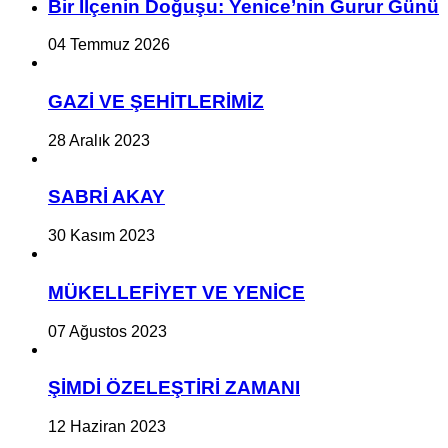
Bir İlçe­nin Do­ğu­şu: Ye­ni­ce’nin Gurur Günü
04 Temmuz 2026
GAZİ VE ŞEHİTLERİMİZ
28 Aralık 2023
SABRİ AKAY
30 Kasım 2023
MÜKELLEFİYET VE YENİCE
07 Ağustos 2023
ŞİMDİ ÖZELEŞTİRİ ZAMANI
12 Haziran 2023