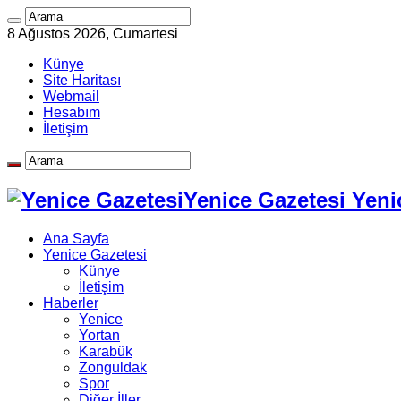
8 Ağustos 2026, Cumartesi
Künye
Site Haritası
Webmail
Hesabım
İletişim
Yenice Gazetesi Yeni
Ana Sayfa
Yenice Gazetesi
Künye
İletişim
Haberler
Yenice
Yortan
Karabük
Zonguldak
Spor
Diğer İller