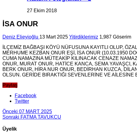
27 Ekim 2018
İSA ONUR
Deniz Elieyioğlu
13 Mart 2025
Yitirdiklerimiz
1,987 Göserim
İLÇEMİZ BAĞBAŞI KÖYÜ NÜFUSUNA KAYITLI OLUP, ÖZ
MERHUME KEZBAN ONUR EŞİ, İSA ONUR (10.03.1950 D
CUMA NAMAZINA MÜTEAKİP KILINACAK CENAZE NAMA
ONUR, MURAT ONUR, HATİCE KANCA, SEMA YAVAŞCI, 
BERK ONUR, HİRA NUR ONUR, BEDİRHAN KUZCA, DİLA
OLSUN. GERİDE BIRAKTIĞI SEVENLERİNE VE AİLESİNE B
Paylaş
Facebook
Twitter
Önceki
07 MART 2025
Sonraki
FATMA TAVUKCU
Üyelik