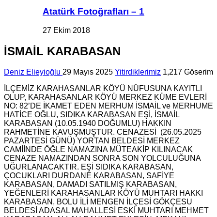
Atatürk Fotoğrafları – 1
27 Ekim 2018
İSMAİL KARABASAN
Deniz Elieyioğlu
29 Mayıs 2025
Yitirdiklerimiz
1,217 Göserim
İLÇEMİZ KARAHASANLAR KÖYÜ NÜFUSUNA KAYITLI
OLUP, KARAHASANLAR KÖYÜ MERKEZ KÜME EVLERİ
NO: 82’DE İKAMET EDEN MERHUM İSMAİL ve MERHUME
HATİCE OĞLU, SIDIKA KARABASAN EŞİ, İSMAİL
KARABASAN (10.05.1940 DOĞUMLU) HAKKIN
RAHMETİNE KAVUŞMUŞTUR. CENAZESİ (26.05.2025
PAZARTESİ GÜNÜ) YORTAN BELDESİ MERKEZ
CAMİİNDE ÖĞLE NAMAZINA MÜTEAKİP KILINACAK
CENAZE NAMAZINDAN SONRA SON YOLCULUĞUNA
UĞURLANACAKTIR. EŞİ SIDIKA KARABASAN,
ÇOCUKLARI DURDANE KARABASAN, SAFİYE
KARABASAN, DAMADI SATILMIŞ KARABASAN,
YEĞENLERİ KARAHASANLAR KÖYÜ MUHTARI HAKKI
KARABASAN, BOLU İLİ MENGEN İLÇESİ GÖKÇESU
BELDESİ ADASAL MAHALLESİ ESKİ MUHTARI MEHMET