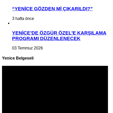
“YENİCE GÖZDEN Mİ ÇIKARILDI?”
3 hafta önce
YENİCE’DE ÖZGÜR ÖZEL’E KARŞILAMA
PROGRAMI DÜZENLENECEK
03 Temmuz 2026
Yenice Belgeseli