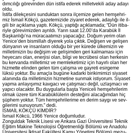
dım­cı­lı­ğı gö­re­vin­den dün is­ti­fa ede­rek mil­let­ve­ki­li aday adayı
oldu.
İstifa di­lek­çe­si­ni sun­duk­tan sonra il­çe­mi­ze gelen hem­şeh­ri­
miz İsmail Kökçü, ga­ze­te­mi­zi­de zi­ya­ret ede­rek, aday­lı­ğı ile il­
gi­li bir açık­la­ma yaptı. Kökçü, yap­tı­ğı açık­la­ma­da; “Dün iti­ba­
riy­le gö­re­vi­miz­den ay­rıl­dı. Yarın saat 12.00’da Ka­ra­bük İl
Baş­kan­lı­ğı’na mü­ra­ca­atı­mı­zı ya­pa­ca­ğız. Doğum yerim olan
Ye­ni­ce’den bis­mil­lah di­ye­rek yola çık­tık. De­ği­şen ve ge­li­şen
dün­ya­nın ve in­san­la­rın ol­du­ğu bir yer kü­re­de ül­ke­mi­zin ve
mil­le­ti­mi­zin bu de­ği­şim ve ge­li­şim­den geri kal­ma­ma­sı için
he­ye­ca­nı olan, ener­ji­si olan, bilgi ve tec­rü­be­si olan her­ke­sin
bu ker­van­da mil­le­ti­miz ve mem­le­ke­ti­miz için ha­yır­lı olan her
hiz­met­te elin­den gelen tüm ça­lış­ma ve gay­re­ti esir­ge­me
lüksü yok­tur. Bu amaç­la bu­gü­ne ka­dar­ki bi­ri­ki­mi­mi­zi si­ya­set
ala­nın­da da mil­le­ti­mi­zin hiz­me­ti­ne sun­mak is­ti­yo­rum. Si­ya­set
yapma an­la­yı­şı­mız kav­ga­cı ve ça­tış­ma­cı değil, uz­laş­ma­cı ve
ya­pı­cı ola­cak­tır. Bu duy­gu­lar­la başta Ye­ni­ce­li hem­şeh­ri­le­rim
olmak üzere tüm Ka­ra­bük­lü­le­rin des­te­ği­ni ala­ca­ğım­dan hiç
şüp­hem yok­tur. Tüm hem­şeh­ri­le­ri­me en derim saygı ve sev­
gi­le­ri­mi su­nu­yo­rum.” dedi.
İSMAİL KÖKÇÜ KİMDİR?
İsmail Kökcü, 1966 Ye­ni­ce do­ğum­lu­dur.
Zon­gul­dak Tek­nik Li­se­si ve An­ka­ra Gazi Üni­ver­si­te­si Tek­nik
Eği­tim Ma­ki­ne Tek­no­lo­ji­si Öğ­ret­men­li­ği Bö­lü­mü ve Ana­do­lu
Üni­ver­si­te­si İkti­sat Fa­kül­te­si Kamu Yö­ne­ti­mi Bö­lü­mü me­zu­