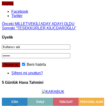
Paylaş
Facebook
Twitter
Önceki
MİLLETVEKİLİ ADAY ADAYI OLDU
Sonraki
“TE­ŞEK­KÜR­LER KI­LIÇ­DA­ROĞ­LU”
Üyelik
Beni hatırla
Şifreni mi unuttun?
5 Günlük Hava Tahmini