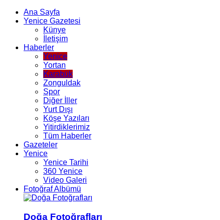
Ana Sayfa
Yenice Gazetesi
Künye
İletişim
Haberler
Yenice
Yortan
Karabük
Zonguldak
Spor
Diğer İller
Yurt Dışı
Köşe Yazıları
Yitirdiklerimiz
Tüm Haberler
Gazeteler
Yenice
Yenice Tarihi
360 Yenice
Video Galeri
Fotoğraf Albümü
Doğa Fotoğrafları