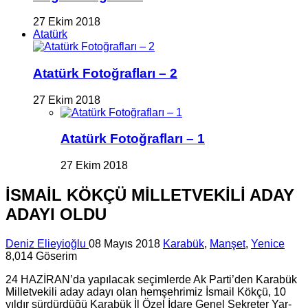
27 Ekim 2018
Atatürk
Atatürk Fotoğrafları – 2
27 Ekim 2018
Atatürk Fotoğrafları – 1
27 Ekim 2018
İSMAİL KÖKÇÜ MİLLET­VEKİLİ ADAY
ADAYI OLDU
Deniz Elieyioğlu
08 Mayıs 2018
Karabük
,
Manşet
,
Yenice
8,014 Göserim
24 HAZİRAN’da ya­pı­la­cak se­çim­ler­de Ak Parti’den Ka­ra­bük
Mil­let­ve­ki­li aday adayı olan hem­şeh­ri­miz İsmail Kökçü, 10
yıl­dır sür­dür­dü­ğü Ka­ra­bük İl Özel İdare Genel Sek­re­ter Yar­