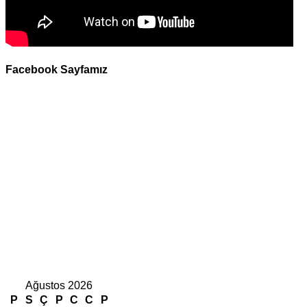
Facebook Sayfamız
Ağustos 2026
P
S
Ç
P
C
C
P