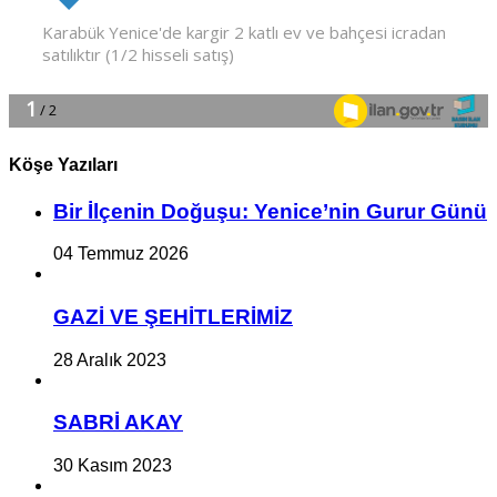
Köşe Yazıları
Bir İlçe­nin Do­ğu­şu: Ye­ni­ce’nin Gurur Günü
04 Temmuz 2026
GAZİ VE ŞEHİTLERİMİZ
28 Aralık 2023
SABRİ AKAY
30 Kasım 2023