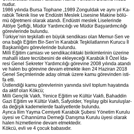
nu­dur.
1986 yı­lın­da Bursa Top­ha­ne ,1989 Zon­gul­dak ve aynı yıl Ka­
ra­bük Tek­nik lise ve En­düst­ri Mes­lek Li­se­si­ne Ma­ki­ne bö­lü­
mü öğ­ret­me­ni ola­rak atan­dı. En­düst­ri mes­lek Li­se­le­rin­de
Atöl­ye Şef­li­ği, Müdür Yar­dım­cı­lı­ğı ve Müdür Baş­yar­dım­cı­lı­ğı
gö­rev­le­rin­de bu­lun­du.
Tür­ki­ye’nin teş­ki­lat­lı en büyük sen­di­ka­sı olan Me­mur-Sen ve
ona bağlı Eği­tim Bir-Sen’in Ka­ra­bük Teş­ki­lat­la­rı­nın Ku­ru­cu İl
Baş­kan­lı­ğı­nı gö­rev­le­rin­de bu­lun­du.
Milli Eği­tim ca­mi­ası ve sen­di­ka­cı­lık­ta­ki bi­ri­kim­le­ri­nin üze­ri­ne
ma­hal­li idare tec­rü­be­si­ni de ek­le­ye­ce­ği Ka­ra­bük İl Özel İda­
re­si Genel Sek­re­ter Yar­dım­cı­lı­ğı gö­re­vi­ne 2008 yı­lın­da atan­dı
ve halen bu gö­re­vi­ne devam et­mek­te iken 24 Ha­zi­ran 2018
Genel Se­çim­le­rin­de aday olmak üzere kamu gö­re­vin­den is­ti­
fa etti.
Üst­len­di­ği kamu gö­rev­le­ri­nin ya­nın­da sivil top­lum ha­ya­tın­da
da aktif olan Kökcü;
Milli Genç­lik Vakfı, Ye­ni­ce Eği­tim ve Kül­tür Vakfı, Ba­had­din
Gazi Eği­tim ve Kül­tür Vakfı, Saf­yol­der, Ye­şi­lay gibi ku­ru­luş­lar­
da de­ği­şik ka­de­me­ler­de fa­ali­yet­ler­de bu­lun­du.
Ay­rı­ca İlim Yayma Ce­mi­ye­ti Ka­ra­bük Şu­be­si Yö­ne­tim Ku­ru­lu
üyesi ve Ci­han­nü­ma Der­ne­ği Da­nış­ma Ku­ru­lu üyesi ola­rak
halen hiz­met­le­ri­ne devam et­mek­te­dir.
Kökcü, evli ve 4 çocuk ba­ba­sı­dır.