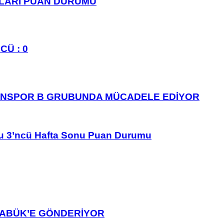
PLARI PUAN DURUMU
CÜ : 0
ANSPOR B GRUBUNDA MÜCADELE EDİYOR
u 3’ncü Hafta Sonu Puan Durumu
ARABÜK’E GÖNDERİYOR