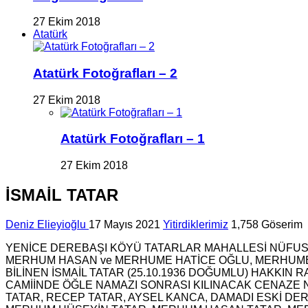
27 Ekim 2018
Atatürk
Atatürk Fotoğrafları – 2
27 Ekim 2018
Atatürk Fotoğrafları – 1
27 Ekim 2018
İSMAİL TATAR
Deniz Elieyioğlu
17 Mayıs 2021
Yitirdiklerimiz
1,758 Göserim
YENİCE DEREBAŞI KÖYÜ TATARLAR MAHALLESİ NÜFUSU
MERHUM HASAN ve MERHUME HATİCE OĞLU, MERHUME H
BİLİNEN İSMAİL TATAR (25.10.1936 DOĞUMLU) HAKKI
CAMİİNDE ÖĞLE NAMAZI SONRASI KILINACAK CENAZE
TATAR, RECEP TATAR, AYSEL KANCA, DAMADI ESKİ DE