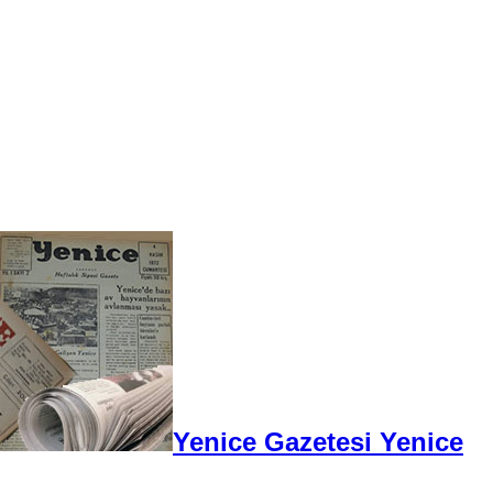
Yenice Gazetesi Yenice