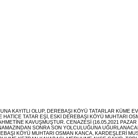
NA KAYITLI OLUP, DEREBAŞI KÖYÜ TATARLAR KÜME EVL
ATİCE TATAR EŞİ, ESKİ DEREBAŞI KÖYÜ MUHTARI OSMA
N RAHMETİNE KAVUŞMUŞTUR. CENAZESİ (16.05.2021 PAZ
 NAMAZINDAN SONRA SON YOLCULUĞUNA UĞURLANACAKT
REBAŞI KÖYÜ MUHTARI OSMAN KANCA, KARDEŞLERİ MUST