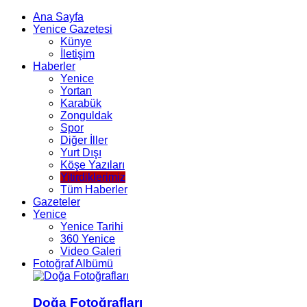
Ana Sayfa
Yenice Gazetesi
Künye
İletişim
Haberler
Yenice
Yortan
Karabük
Zonguldak
Spor
Diğer İller
Yurt Dışı
Köşe Yazıları
Yitirdiklerimiz
Tüm Haberler
Gazeteler
Yenice
Yenice Tarihi
360 Yenice
Video Galeri
Fotoğraf Albümü
Doğa Fotoğrafları