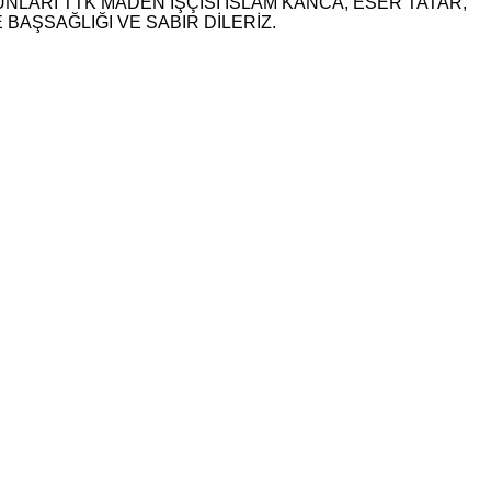
ARI TTK MADEN İŞÇİSİ İSLAM KANCA, ESER TATAR,
BAŞSAĞLIĞI VE SABIR DİLERİZ.