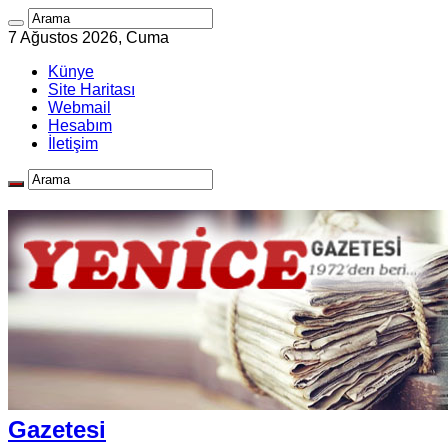
7 Ağustos 2026, Cuma
Künye
Site Haritası
Webmail
Hesabım
İletişim
Gazetesi