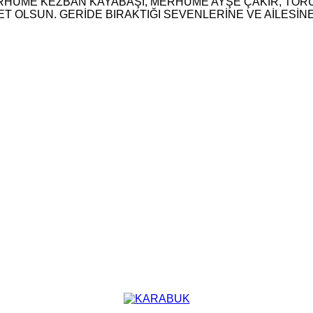
UME KEZBAN KAYABAŞI, MERHUME AYŞE ÇAKIR, TORUNL
 OLSUN. GERİDE BIRAKTIĞI SEVENLERİNE VE AİLESİNE 