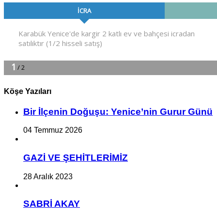
Köşe Yazıları
Bir İlçe­nin Do­ğu­şu: Ye­ni­ce’nin Gurur Günü
04 Temmuz 2026
GAZİ VE ŞEHİTLERİMİZ
28 Aralık 2023
SABRİ AKAY