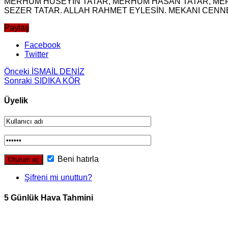
MERHUM HÜSEYİN TATAR, MERHUM HASAN TATAR, MERH
SEZER TATAR. ALLAH RAHMET EYLESİN. MEKANI CENNET
Paylaş
Facebook
Twitter
Önceki
İSMAİL DENİZ
Sonraki
SIDIKA KÖR
Üyelik
Beni hatırla
Şifreni mi unuttun?
5 Günlük Hava Tahmini