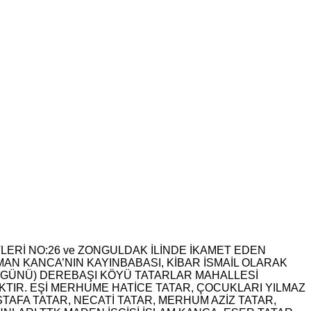
ERİ NO:26 ve ZONGULDAK İLİNDE İKAMET EDEN
N KANCA’NIN KAYINBABASI, KİBAR İSMAİL OLARAK
AR GÜNÜ) DEREBAŞI KÖYÜ TATARLAR MAHALLESİ
IR. EŞİ MERHUME HATİCE TATAR, ÇOCUKLARI YILMAZ
AFA TATAR, NECATİ TATAR, MERHUM AZİZ TATAR,