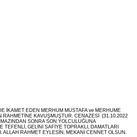
7’DE İKAMET EDEN MERHUM MUSTAFA ve MERHUME
KIN RAHMETİNE KAVUŞMUŞTUR. CENAZESİ (31.10.2022
 NAMAZINDAN SONRA SON YOLCULUĞUNA
E TEFENLİ, GELİNİ SAFİYE TOPRAKLI, DAMATLARI
I. ALLAH RAHMET EYLESİN. MEKANI CENNET OLSUN.