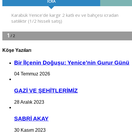
Köşe Yazıları
Bir İlçe­nin Do­ğu­şu: Ye­ni­ce’nin Gurur Günü
04 Temmuz 2026
GAZİ VE ŞEHİTLERİMİZ
28 Aralık 2023
SABRİ AKAY
30 Kasım 2023