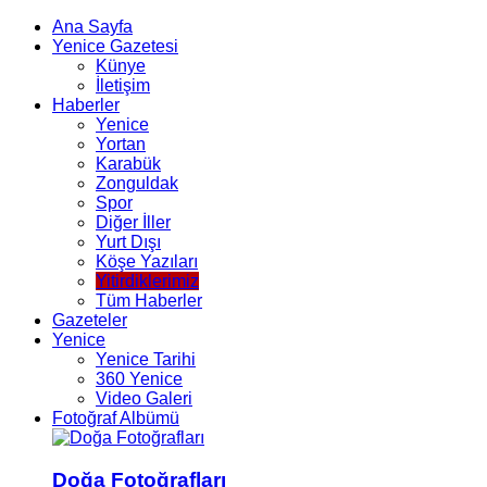
Ana Sayfa
Yenice Gazetesi
Künye
İletişim
Haberler
Yenice
Yortan
Karabük
Zonguldak
Spor
Diğer İller
Yurt Dışı
Köşe Yazıları
Yitirdiklerimiz
Tüm Haberler
Gazeteler
Yenice
Yenice Tarihi
360 Yenice
Video Galeri
Fotoğraf Albümü
Doğa Fotoğrafları