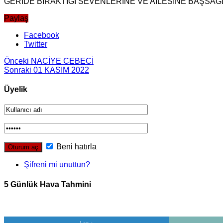
GERİDE BIRAKTIĞI SEVENLERİNE VE AİLESİNE BAŞSAĞLI
Paylaş
Facebook
Twitter
Önceki
NACİYE CEBECİ
Sonraki
01 KASIM 2022
Üyelik
Beni hatırla
Şifreni mi unuttun?
5 Günlük Hava Tahmini