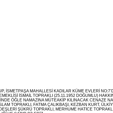
UP, İSMETPAŞA MAHALLESİ KADILAR KÜME EVLERİ NO:
 EMEKLİSİ İSMAİL TOPRAKLI (25.11.1952 DOĞUMLU) HAK
MİİNDE ÖĞLE NAMAZINA MÜTEAKİP KILINACAK CENAZE
SLAM TOPRAKLI, FATMA ÇALIKBAŞI, KEZBAN KURT, ÜLKİY
ARDEŞLERİ ŞÜKRÜ TOPRAKLI, MERHUME HATİCE TOPRAKL