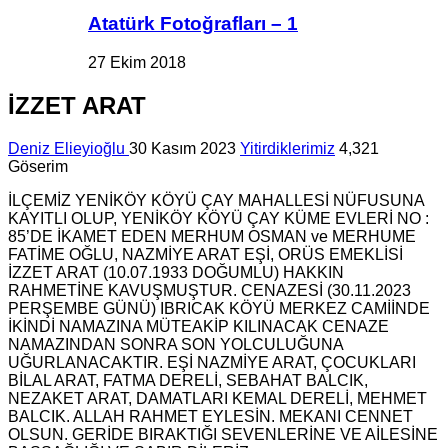
Atatürk Fotoğrafları – 1
27 Ekim 2018
İZZET ARAT
Deniz Elieyioğlu
30 Kasım 2023
Yitirdiklerimiz
4,321
Göserim
İLÇEMİZ YENİKÖY KÖYÜ ÇAY MAHALLESİ NÜFUSUNA
KAYITLI OLUP, YENİKÖY KÖYÜ ÇAY KÜME EVLERİ NO :
85’DE İKAMET EDEN MERHUM OSMAN ve MERHUME
FATİME OĞLU, NAZMİYE ARAT EŞİ, ORÜS EMEKLİSİ
İZZET ARAT (10.07.1933 DOĞUMLU) HAKKIN
RAHMETİNE KAVUŞMUŞTUR. CENAZESİ (30.11.2023
PERŞEMBE GÜNÜ) IBRICAK KÖYÜ MERKEZ CAMİİNDE
İKİNDİ NAMAZINA MÜTEAKİP KILINACAK CENAZE
NAMAZINDAN SONRA SON YOLCULUĞUNA
UĞURLANACAKTIR. EŞİ NAZMİYE ARAT, ÇOCUKLARI
BİLAL ARAT, FATMA DERELİ, SEBAHAT BALCIK,
NEZAKET ARAT, DAMATLARI KEMAL DERELİ, MEHMET
BALCIK. ALLAH RAHMET EYLESİN. MEKANI CENNET
OLSUN. GERİDE BIRAKTIĞI SEVENLERİNE VE AİLESİNE