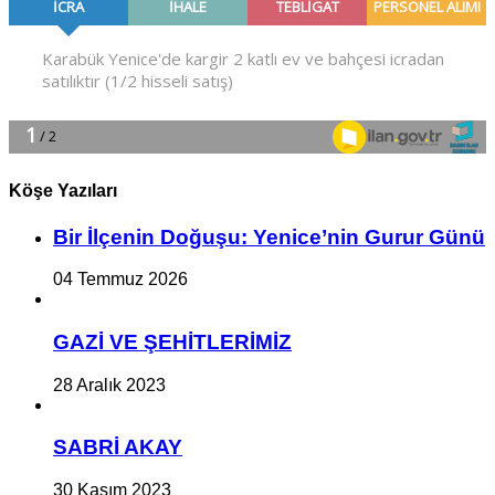
Köşe Yazıları
Bir İlçe­nin Do­ğu­şu: Ye­ni­ce’nin Gurur Günü
04 Temmuz 2026
GAZİ VE ŞEHİTLERİMİZ
28 Aralık 2023
SABRİ AKAY
30 Kasım 2023