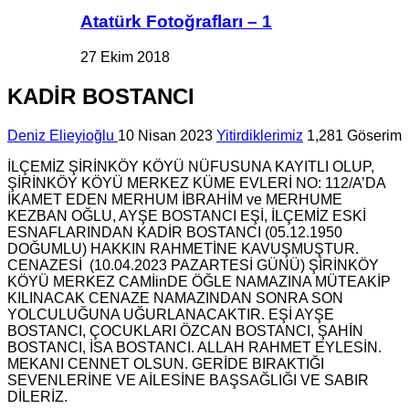
Atatürk Fotoğrafları – 1
27 Ekim 2018
KADİR BOSTANCI
Deniz Elieyioğlu
10 Nisan 2023
Yitirdiklerimiz
1,281 Göserim
İLÇEMİZ ŞİRİNKÖY KÖYÜ NÜFUSUNA KAYITLI OLUP,
ŞİRİNKÖY KÖYÜ MERKEZ KÜME EVLERİ NO: 112/A’DA
İKAMET EDEN MERHUM İBRAHİM ve MERHUME
KEZBAN OĞLU, AYŞE BOSTANCI EŞİ, İLÇEMİZ ESKİ
ESNAFLARINDAN KADİR BOSTANCI (05.12.1950
DOĞUMLU) HAKKIN RAHMETİNE KAVUŞMUŞTUR.
CENAZESİ (10.04.2023 PAZARTESİ GÜNÜ) ŞİRİNKÖY
KÖYÜ MERKEZ CAMİinDE ÖĞLE NAMAZINA MÜTEAKİP
KILINACAK CENAZE NAMAZINDAN SONRA SON
YOLCULUĞUNA UĞURLANACAKTIR. EŞİ AYŞE
BOSTANCI, ÇOCUKLARI ÖZCAN BOSTANCI, ŞAHİN
BOSTANCI, İSA BOSTANCI. ALLAH RAHMET EYLESİN.
MEKANI CENNET OLSUN. GERİDE BIRAKTIĞI
SEVENLERİNE VE AİLESİNE BAŞSAĞLIĞI VE SABIR
DİLERİZ.