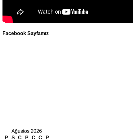
Facebook Sayfamız
Ağustos 2026
P
S
Ç
P
C
C
P