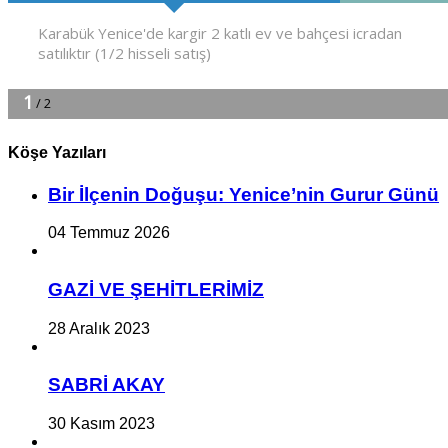
Köşe Yazıları
Bir İlçe­nin Do­ğu­şu: Ye­ni­ce’nin Gurur Günü
04 Temmuz 2026
GAZİ VE ŞEHİTLERİMİZ
28 Aralık 2023
SABRİ AKAY
30 Kasım 2023