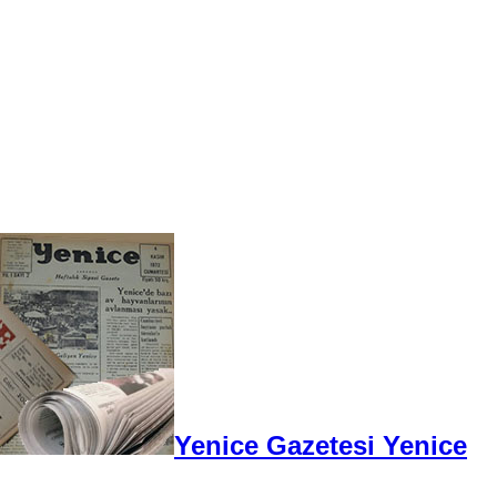
Yenice Gazetesi Yenice