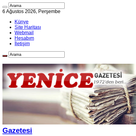
6 Ağustos 2026, Perşembe
Künye
Site Haritası
Webmail
Hesabım
İletişim
Gazetesi