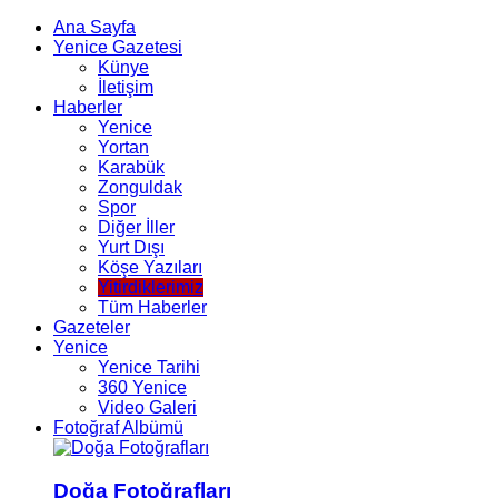
Ana Sayfa
Yenice Gazetesi
Künye
İletişim
Haberler
Yenice
Yortan
Karabük
Zonguldak
Spor
Diğer İller
Yurt Dışı
Köşe Yazıları
Yitirdiklerimiz
Tüm Haberler
Gazeteler
Yenice
Yenice Tarihi
360 Yenice
Video Galeri
Fotoğraf Albümü
Doğa Fotoğrafları