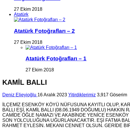
27 Ekim 2018
Atatürk
Atatürk Fotoğrafları – 2
27 Ekim 2018
Atatürk Fotoğrafları – 1
27 Ekim 2018
KAMİL BALLI
Deniz Elieyioğlu
16 Aralık 2023
Yitirdiklerimiz
3,917 Göserim
İLÇEMİZ ESENKÖY KÖYÜ NÜFUSUNA KAYITLI OLUP, KA
BALLI EŞİ, KAMİL BALLI (08.06.1949 DOĞUMLU) HAKKI
CAMİDE ÖĞLE NAMAZI VE AKABİNDE YENİCE ESENKÖY
SON YOLCULUĞUNA UĞURLANACAKTIR. EŞİ FATMA BALLI, 
RAHMET EYLESİN. MEKANI CENNET OLSUN. GERİDE BIRA