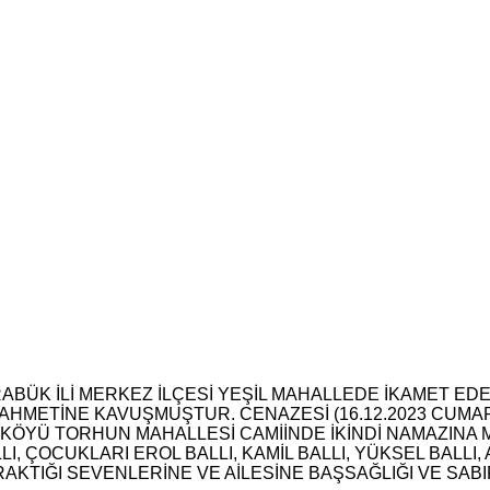
RABÜK İLİ MERKEZ İLÇESİ YEŞİL MAHALLEDE İKAMET E
N RAHMETİNE KAVUŞMUŞTUR. CENAZESİ (16.12.2023 CUMA
 KÖYÜ TORHUN MAHALLESİ CAMİİNDE İKİNDİ NAMAZINA
ÇOCUKLARI EROL BALLI, KAMİL BALLI, YÜKSEL BALLI, 
KTIĞI SEVENLERİNE VE AİLESİNE BAŞSAĞLIĞI VE SABIR