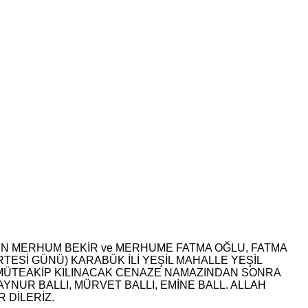
DEN MERHUM BEKİR ve MERHUME FATMA OĞLU, FATMA
RTESİ GÜNÜ) KARABÜK İLİ YEŞİL MAHALLE YEŞİL
 MÜTEAKİP KILINACAK CENAZE NAMAZINDAN SONRA
AYNUR BALLI, MÜRVET BALLI, EMİNE BALL. ALLAH
 DİLERİZ.