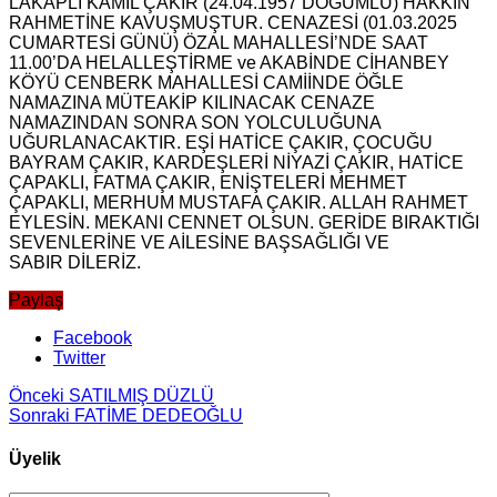
LAKAPLI KAMİL ÇAKIR (24.04.1957 DOĞUMLU) HAKKIN
RAHMETİNE KAVUŞMUŞTUR. CENAZESİ (01.03.2025
CUMARTESİ GÜNÜ) ÖZAL MAHALLESİ’NDE SAAT
11.00’DA HELALLEŞTİRME ve AKABİNDE CİHANBEY
KÖYÜ CENBERK MAHALLESİ CAMİİNDE ÖĞLE
NAMAZINA MÜTEAKİP KILINACAK CENAZE
NAMAZINDAN SONRA SON YOLCULUĞUNA
UĞURLANACAKTIR. EŞİ HATİCE ÇAKIR, ÇOCUĞU
BAYRAM ÇAKIR, KARDEŞLERİ NİYAZİ ÇAKIR, HATİCE
ÇAPAKLI, FATMA ÇAKIR, ENİŞTELERİ MEHMET
ÇAPAKLI, MERHUM MUSTAFA ÇAKIR. ALLAH RAHMET
EYLESİN. MEKANI CENNET OLSUN. GERİDE BIRAKTIĞI
SEVENLERİNE VE AİLESİNE BAŞSAĞLIĞI VE
SABIR DİLERİZ.
Paylaş
Facebook
Twitter
Önceki
SATILMIŞ DÜZLÜ
Sonraki
FATİME DEDEOĞLU
Üyelik