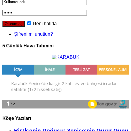
Beni hatırla
Şifreni mi unuttun?
5 Günlük Hava Tahmini
Köşe Yazıları
Bir İlçe­nin Do­ğu­şu: Ye­ni­ce’nin Gurur Günü