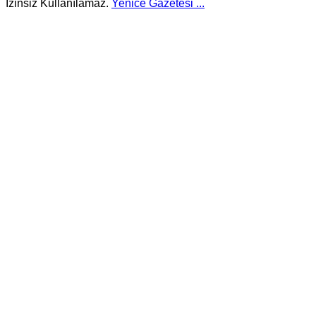
İzinsiz Kullanılamaz.
Yenice Gazetesi
...