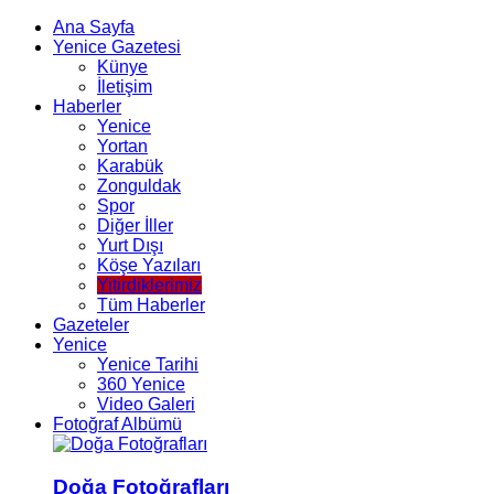
Ana Sayfa
Yenice Gazetesi
Künye
İletişim
Haberler
Yenice
Yortan
Karabük
Zonguldak
Spor
Diğer İller
Yurt Dışı
Köşe Yazıları
Yitirdiklerimiz
Tüm Haberler
Gazeteler
Yenice
Yenice Tarihi
360 Yenice
Video Galeri
Fotoğraf Albümü
Doğa Fotoğrafları