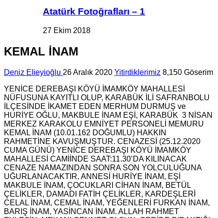
Atatürk Fotoğrafları – 1
27 Ekim 2018
KEMAL İNAM
Deniz Elieyioğlu
26 Aralık 2020
Yitirdiklerimiz
8,150 Göserim
YENİCE DEREBAŞI KÖYÜ İMAMKÖY MAHALLESİ
NÜFUSUNA KAYITLI OLUP, KARABÜK İLİ SAFRANBOLU
İLÇESİNDE İKAMET EDEN MERHUM DURMUŞ ve
HURİYE OĞLU, MAKBULE İNAM EŞİ, KARABÜK 3 NİSAN
MERKEZ KARAKOLU EMNİYET PERSONELİ MEMURU
KEMAL İNAM (10.01.162 DOĞUMLU) HAKKIN
RAHMETİNE KAVUŞMUŞTUR. CENAZESİ (25.12.2020
CUMA GÜNÜ) YENİCE DEREBAŞI KÖYÜ İMAMKÖY
MAHALLESİ CAMİİNDE SAAT:11.30’DA KILINACAK
CENAZE NAMAZINDAN SONRA SON YOLCULUĞUNA
UĞURLANACAKTIR. ANNESİ HURİYE İNAM, EŞİ
MAKBULE İNAM, ÇOCUKLARI CİHAN İNAM, BETÜL
ÇELİKLER, DAMADI FATİH ÇELİKLER, KARDEŞLERİ
CELAL İNAM, CEMAL İNAM, YEĞENLERİ FURKAN İNAM,
BARIŞ İNAM, YASİNCAN İNAM. ALLAH RAHMET