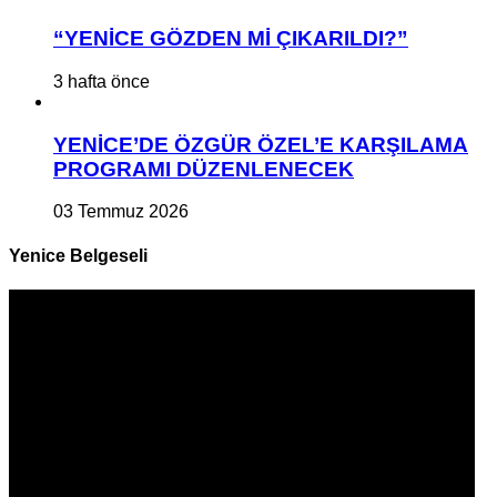
“YENİCE GÖZDEN Mİ ÇIKARILDI?”
3 hafta önce
YENİCE’DE ÖZGÜR ÖZEL’E KARŞILAMA
PROGRAMI DÜZENLENECEK
03 Temmuz 2026
Yenice Belgeseli