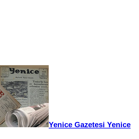
Yenice Gazetesi Yenice