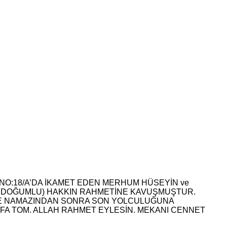
NO:18/A’DA İKAMET EDEN MERHUM HÜSEYİN ve
969 DOĞUMLU) HAKKIN RAHMETİNE KAVUŞMUŞTUR.
AZE NAMAZINDAN SONRA SON YOLCULUĞUNA
AFA TOM. ALLAH RAHMET EYLESİN. MEKANI CENNET