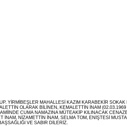
UP. YİRMİBEŞLER MAHALLESİ KAZIM KARABEKİR SOKAK 
ALETTİN OLARAK BİLİNEN, KEMALETTİN İNAM (02.03.1
 CAMİİNDE CUMA NAMAZINA MÜTEAKİP KILINACAK CEN
T İNAM, NİZAMETTİN İNAM, SELMA TOM, ENİŞTESİ MUST
AŞSAĞLIĞI VE SABIR DİLERİZ.