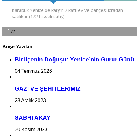
Köşe Yazıları
Bir İlçe­nin Do­ğu­şu: Ye­ni­ce’nin Gurur Günü
04 Temmuz 2026
GAZİ VE ŞEHİTLERİMİZ
28 Aralık 2023
SABRİ AKAY
30 Kasım 2023