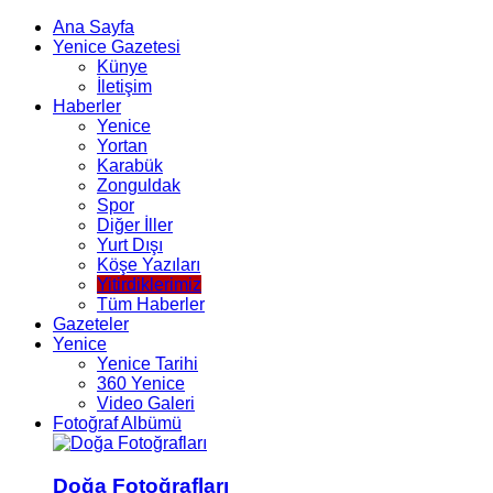
Ana Sayfa
Yenice Gazetesi
Künye
İletişim
Haberler
Yenice
Yortan
Karabük
Zonguldak
Spor
Diğer İller
Yurt Dışı
Köşe Yazıları
Yitirdiklerimiz
Tüm Haberler
Gazeteler
Yenice
Yenice Tarihi
360 Yenice
Video Galeri
Fotoğraf Albümü
Doğa Fotoğrafları