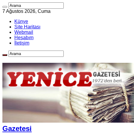
7 Ağustos 2026, Cuma
Künye
Site Haritası
Webmail
Hesabım
İletişim
Gazetesi