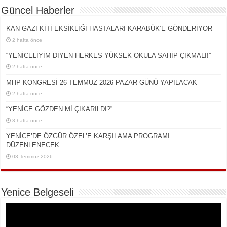
Güncel Haberler
KAN GAZI KİTİ EKSİKLİĞİ HASTALARI KARABÜK’E GÖNDERİYOR
2 hafta önce
“YENİCELİYİM DİYEN HERKES YÜKSEK OKULA SAHİP ÇIKMALI!”
2 hafta önce
MHP KONGRESİ 26 TEMMUZ 2026 PAZAR GÜNÜ YAPILACAK
2 hafta önce
“YENİCE GÖZDEN Mİ ÇIKARILDI?”
3 hafta önce
YENİCE’DE ÖZGÜR ÖZEL’E KARŞILAMA PROGRAMI
DÜZENLENECEK
03 Temmuz 2026
Yenice Belgeseli