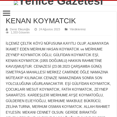
KENAN KOYMATCIK
Deniz Elieyioğlu
24 Ağustos 2023
Yitirdiklerimiz
1,333 Göserim
İLÇEMİZ ÇELTİK KÖYÜ NÜFUSUNA KAYITLI OLUP, ALMANYA’DA
İKAMET EDEN MERHUM HASAN KOYMATCIK ve MERHUME
ZEYNEP KOYMATCIK OĞLU, GÜLFİDAN KOYMATCIK EŞİ,
KENAN KOYMATCIK (1955 DOĞUMLU) HAKKIN RAHMETİNE
KAVUŞMUŞTUR. CENAZESİ (23.08.2023 ÇARŞAMBA GÜNÜ)
İSMETPAŞA MAHALLESİ MERKEZ CAMİİNDE ÖĞLE NAMAZINA
MÜTEAKİP KILINACAK CENAZE NAMAZINDAN SONRA SON
YOLCULUĞUNA UĞURLANACAKTIR. EŞİ GÜLFİDAN KOYMATCIK,
ÇOCUKLARI MESUT KOYMATCIK, FATİH KOYMATCIK, ZEYNEP
SAMARTZIS. KARDEŞLERİ MERHUME AYŞE KOYMATOĞLU,
GÜLDEREN ELİEYİOĞLU, MERHUME MAKBULE BÜKRÜCÜ,
ZELİHA TURNA, MERHUM OSMAN KOYMATCIK. ALLAH RAHMET
EYLESİN. MEKANI CENNET OLSUN. GERİDE BIRAKTIĞI