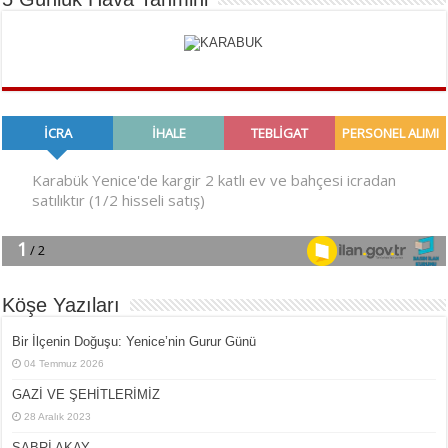
Köşe Yazıları
Bir İlçe­nin Do­ğu­şu: Ye­ni­ce’nin Gurur Günü
04 Temmuz 2026
GAZİ VE ŞEHİTLERİMİZ
28 Aralık 2023
SABRİ AKAY