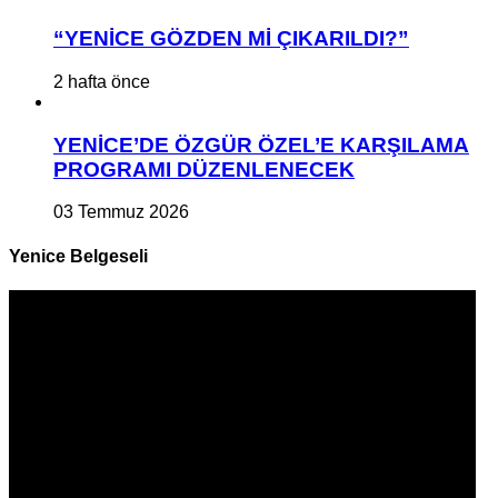
“YENİCE GÖZDEN Mİ ÇIKARILDI?”
2 hafta önce
YENİCE’DE ÖZGÜR ÖZEL’E KARŞILAMA
PROGRAMI DÜZENLENECEK
03 Temmuz 2026
Yenice Belgeseli