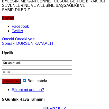
EYLESİN. MEKANI CENNET OLSUN. GERİDE BIRAKTIĞI
SEVENLERİNE VE AİLESİNE BAŞSAĞLIĞI VE
SABIR DİLERİZ.
Paylaş
Facebook
Twitter
Önceki
Önceki yazı
Sonraki
DURSUN KAYAALTI
Üyelik
Beni hatırla
Şifreni mi unuttun?
5 Günlük Hava Tahmini