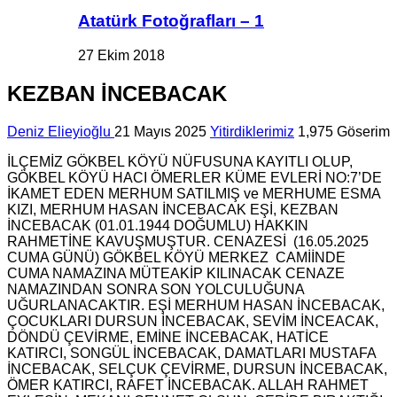
Atatürk Fotoğrafları – 1
27 Ekim 2018
KEZBAN İNCEBACAK
Deniz Elieyioğlu
21 Mayıs 2025
Yitirdiklerimiz
1,975 Göserim
İLÇEMİZ GÖKBEL KÖYÜ NÜFUSUNA KAYITLI OLUP,
GÖKBEL KÖYÜ HACI ÖMERLER KÜME EVLERİ NO:7’DE
İKAMET EDEN MERHUM SATILMIŞ ve MERHUME ESMA
KIZI, MERHUM HASAN İNCEBACAK EŞİ, KEZBAN
İNCEBACAK (01.01.1944 DOĞUMLU) HAKKIN
RAHMETİNE KAVUŞMUŞTUR. CENAZESİ (16.05.2025
CUMA GÜNÜ) GÖKBEL KÖYÜ MERKEZ CAMİİNDE
CUMA NAMAZINA MÜTEAKİP KILINACAK CENAZE
NAMAZINDAN SONRA SON YOLCULUĞUNA
UĞURLANACAKTIR. EŞİ MERHUM HASAN İNCEBACAK,
ÇOCUKLARI DURSUN İNCEBACAK, SEVİM İNCEACAK,
DÖNDÜ ÇEVİRME, EMİNE İNCEBACAK, HATİCE
KATIRCI, SONGÜL İNCEBACAK, DAMATLARI MUSTAFA
İNCEBACAK, SELÇUK ÇEVİRME, DURSUN İNCEBACAK,
ÖMER KATIRCI, RAFET İNCEBACAK. ALLAH RAHMET