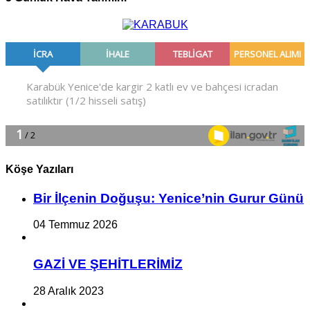
Köşe Yazıları
Bir İlçe­nin Do­ğu­şu: Ye­ni­ce’nin Gurur Günü
04 Temmuz 2026
GAZİ VE ŞEHİTLERİMİZ
28 Aralık 2023