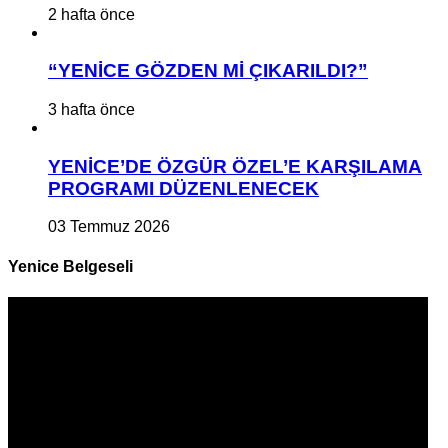
2 hafta önce
“YENİCE GÖZDEN Mİ ÇIKARILDI?”
3 hafta önce
YENİCE’DE ÖZGÜR ÖZEL’E KARŞILAMA
PROGRAMI DÜZENLENECEK
03 Temmuz 2026
Yenice Belgeseli