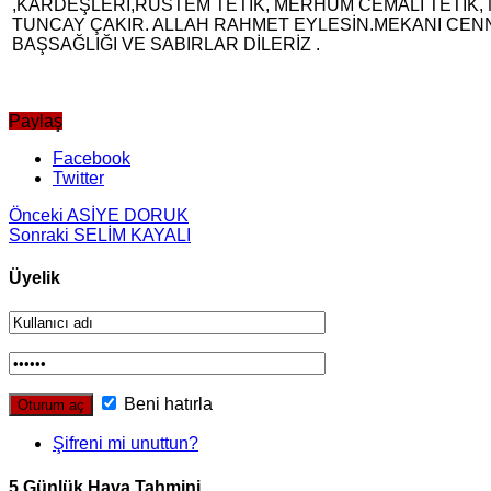
,KARDEŞLERİ,RÜSTEM TETİK, MERHUM CEMALİ TETİK, M
TUNCAY ÇAKIR. ALLAH RAHMET EYLESİN.MEKANI CENN
BAŞSAĞLIĞI VE SABIRLAR DİLERİZ .
Paylaş
Facebook
Twitter
Önceki
ASİYE DORUK
Sonraki
SELİM KAYALI
Üyelik
Beni hatırla
Şifreni mi unuttun?
5 Günlük Hava Tahmini