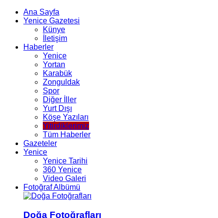
Ana Sayfa
Yenice Gazetesi
Künye
İletişim
Haberler
Yenice
Yortan
Karabük
Zonguldak
Spor
Diğer İller
Yurt Dışı
Köşe Yazıları
Yitirdiklerimiz
Tüm Haberler
Gazeteler
Yenice
Yenice Tarihi
360 Yenice
Video Galeri
Fotoğraf Albümü
Doğa Fotoğrafları