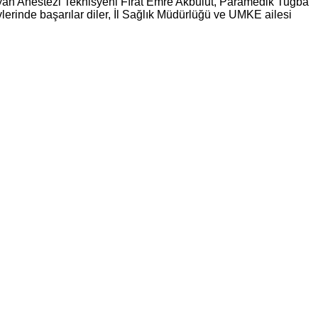
ayan Anestezi Teknisyeni Fırat Emre Akbulut, Paramedik Tuğba
erinde başarılar diler, İl Sağlık Müdürlüğü ve UMKE ailesi