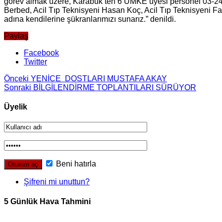
görev almak üzere, Karabük’ten 6 UMKE üyesi personel 03-24 N
Berbed, Acil Tıp Teknisyeni Hasan Koç, Acil Tıp Teknisyeni Fa
adına kendilerine şükranlarımızı sunarız.” denildi.
Paylaş
Facebook
Twitter
Önceki
YENİCE DOSTLARI MUSTAFA AKAY
Sonraki
BİLGİLENDİRME TOPLANTILARI SÜRÜYOR
Üyelik
Beni hatırla
Şifreni mi unuttun?
5 Günlük Hava Tahmini