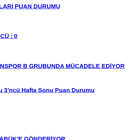
PLARI PUAN DURUMU
CÜ : 0
ANSPOR B GRUBUNDA MÜCADELE EDİYOR
u 3’ncü Hafta Sonu Puan Durumu
ARABÜK’E GÖNDERİYOR