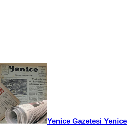
Yenice Gazetesi Yenice