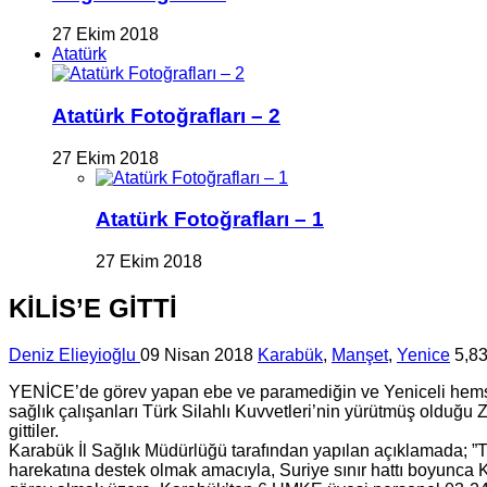
27 Ekim 2018
Atatürk
Atatürk Fotoğrafları – 2
27 Ekim 2018
Atatürk Fotoğrafları – 1
27 Ekim 2018
KİLİS’E GİTTİ
Deniz Elieyioğlu
09 Nisan 2018
Karabük
,
Manşet
,
Yenice
5,8
YENİCE’de görev yapan ebe ve paramediğin ve Yeniceli hemşe
sağlık çalışanları Türk Silahlı Kuvvetleri’nin yürütmüş olduğ
gittiler.
Karabük İl Sağlık Müdürlüğü tarafından yapılan açıklamada; ”Türk
harekatına destek olmak amacıyla, Suriye sınır hattı boyunca Ki