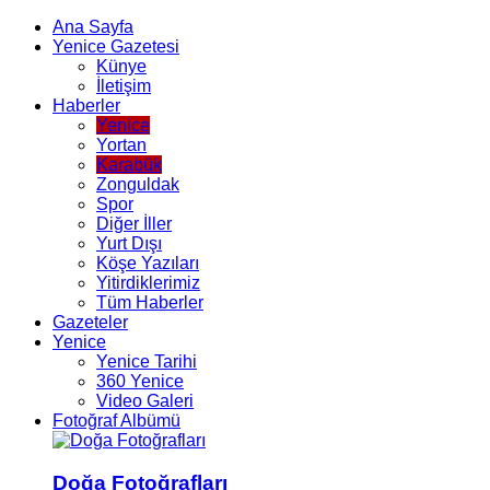
Ana Sayfa
Yenice Gazetesi
Künye
İletişim
Haberler
Yenice
Yortan
Karabük
Zonguldak
Spor
Diğer İller
Yurt Dışı
Köşe Yazıları
Yitirdiklerimiz
Tüm Haberler
Gazeteler
Yenice
Yenice Tarihi
360 Yenice
Video Galeri
Fotoğraf Albümü
Doğa Fotoğrafları