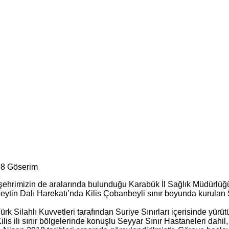
38 Göserim
hrimizin de aralarında bulunduğu Karabük İl Sağlık Müdürlüğü
u Zeytin Dalı Harekatı’nda Kilis Çobanbeyli sınır boyunda kurul
 Silahlı Kuvvetleri tarafından Suriye Sınırları içerisinde yürütül
lis ili sınır bölgelerinde konuşlu Seyyar Sınır Hastaneleri dahi