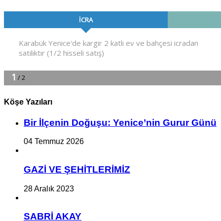
Köşe Yazıları
Bir İlçe­nin Do­ğu­şu: Ye­ni­ce’nin Gurur Günü
04 Temmuz 2026
GAZİ VE ŞEHİTLERİMİZ
28 Aralık 2023
SABRİ AKAY