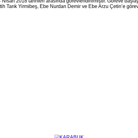
isan 2018 tarihleri arasında görevlendirilmiştir. Göreve başl
tih Tarık Yirmibeş, Ebe Nurdan Demir ve Ebe Arzu Çetin’e görevl