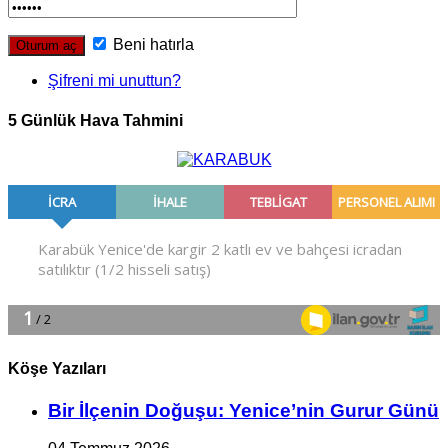
Beni hatırla
Şifreni mi unuttun?
5 Günlük Hava Tahmini
Köşe Yazıları
Bir İlçe­nin Do­ğu­şu: Ye­ni­ce’nin Gurur Günü