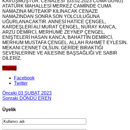
KAVUŞMUŞTUR. CENAZESİ (03.02.2023 CUMA GÜNÜ)
ATATÜRK MAHALLESİ MERKEZ CAMİİNDE CUMA
NAMAZINA MÜTEAKİP KILINACAK CENAZE
NAMAZINDAN SONRA SON YOLCULUĞUNA
UĞURLANACAKTIR. ANNESİ HATİCE ÇENGEL,
KARDEŞLERİ ALİ MURAT ÇENGEL, NURAY KANCA,
ARZU DEMİRCİ, MERHUME ZEYNEP ÇENGEL,
ENİŞTELERİ HASAN KANCA, BAHATTİN DEMİRCİ,
MERHUM MUSTAFA ÇENGEL. ALLAH RAHMET EYLESİN.
MEKANI CENNET OLSUN. GERİDE BIRAKTIĞI
SEVENLERİNE VE AİLESİNE BAŞSAĞLIĞI VE SABIR
DİLERİZ.
Paylaş
Facebook
Twitter
Önceki
03 ŞUBAT 2023
Sonraki
DÖNDÜ EREN
Üyelik