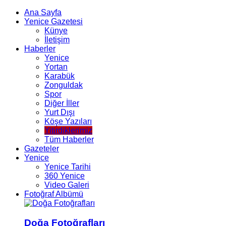
Ana Sayfa
Yenice Gazetesi
Künye
İletişim
Haberler
Yenice
Yortan
Karabük
Zonguldak
Spor
Diğer İller
Yurt Dışı
Köşe Yazıları
Yitirdiklerimiz
Tüm Haberler
Gazeteler
Yenice
Yenice Tarihi
360 Yenice
Video Galeri
Fotoğraf Albümü
Doğa Fotoğrafları