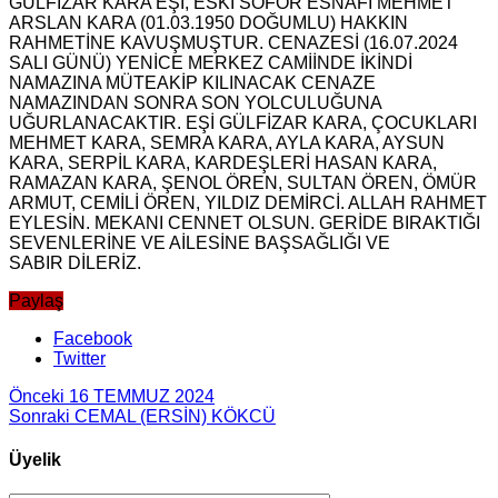
GÜLFİZAR KARA EŞİ, ESKİ SOFÖR ESNAFI MEHMET
ARSLAN KARA (01.03.1950 DOĞUMLU) HAKKIN
RAHMETİNE KAVUŞMUŞTUR. CENAZESİ (16.07.2024
SALI GÜNÜ) YENİCE MERKEZ CAMİİNDE İKİNDİ
NAMAZINA MÜTEAKİP KILINACAK CENAZE
NAMAZINDAN SONRA SON YOLCULUĞUNA
UĞURLANACAKTIR. EŞİ GÜLFİZAR KARA, ÇOCUKLARI
MEHMET KARA, SEMRA KARA, AYLA KARA, AYSUN
KARA, SERPİL KARA, KARDEŞLERİ HASAN KARA,
RAMAZAN KARA, ŞENOL ÖREN, SULTAN ÖREN, ÖMÜR
ARMUT, CEMİLİ ÖREN, YILDIZ DEMİRCİ. ALLAH RAHMET
EYLESİN. MEKANI CENNET OLSUN. GERİDE BIRAKTIĞI
SEVENLERİNE VE AİLESİNE BAŞSAĞLIĞI VE
SABIR DİLERİZ.
Paylaş
Facebook
Twitter
Önceki
16 TEMMUZ 2024
Sonraki
CEMAL (ERSİN) KÖKCÜ
Üyelik