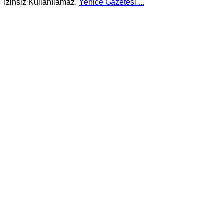
İzinsiz Kullanılamaz.
Yenice Gazetesi
...