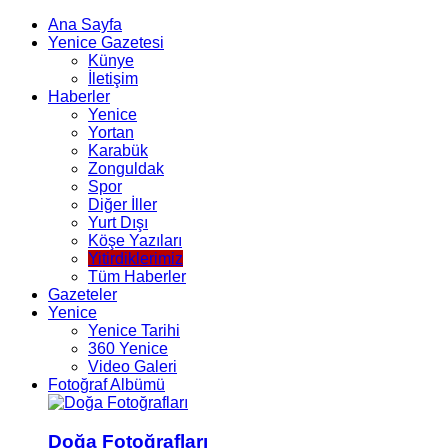
Ana Sayfa
Yenice Gazetesi
Künye
İletişim
Haberler
Yenice
Yortan
Karabük
Zonguldak
Spor
Diğer İller
Yurt Dışı
Köşe Yazıları
Yitirdiklerimiz
Tüm Haberler
Gazeteler
Yenice
Yenice Tarihi
360 Yenice
Video Galeri
Fotoğraf Albümü
Doğa Fotoğrafları