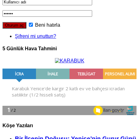
Beni hatırla
Şifreni mi unuttun?
5 Günlük Hava Tahmini
Köşe Yazıları
Bir İlçe­nin Do­ğu­şu: Ye­ni­ce’nin Gurur Günü