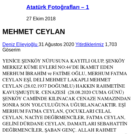
Atatürk Fotoğrafları – 1
27 Ekim 2018
MEHMET CEYLAN
Deniz Elieyioğlu
31 Ağustos 2020
Yitirdiklerimiz
1,703
Göserim
YENİCE ŞENKÖY NÜFUSUNA KAYITLI OLUP, ŞENKÖY
MERKEZ KÜME EVLERİ NO:44’DE İKAMET EDEN
MERHUM İBRAHİM ve FATİME OĞLU, MERHUM FATMA
CEYLAN EŞİ, DELİ MEHMET LAKAPLI MEHMET
CEYLAN (28.02.1937 DOĞUMLU) HAKKIN RAHMETİNE
KAVUŞMUŞTUR. CENAZESİ (28.08.2020 CUMA GÜNÜ)
ŞENKÖY CAMİİNDE KILINACAK CENAZE NAMAZINDAN
SONRA SON YOLCULUĞUNA UĞURLANACAKTIR. EŞİ
MERHUM FATMA CEYLAN, ÇOCUKLARI CELAL
CEYLAN, NACİYE DEĞİRMENCİLER, FATMA CEYLAN,
GELİNİ DÜRDANE CEYLAN, DAMATLARI SEBAHATTİN
DEĞİRMENCİLER, ŞABAN GENÇ. ALLAH RAHMET