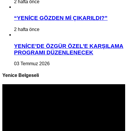
2 hafta önce
“YENİCE GÖZDEN Mİ ÇIKARILDI?”
2 hafta önce
YENİCE’DE ÖZGÜR ÖZEL’E KARŞILAMA
PROGRAMI DÜZENLENECEK
03 Temmuz 2026
Yenice Belgeseli