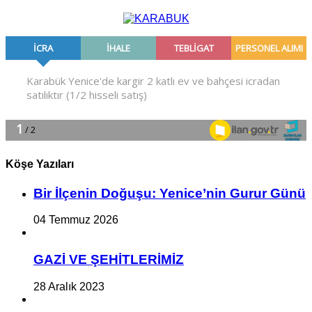
Köşe Yazıları
Bir İlçe­nin Do­ğu­şu: Ye­ni­ce’nin Gurur Günü
04 Temmuz 2026
GAZİ VE ŞEHİTLERİMİZ
28 Aralık 2023