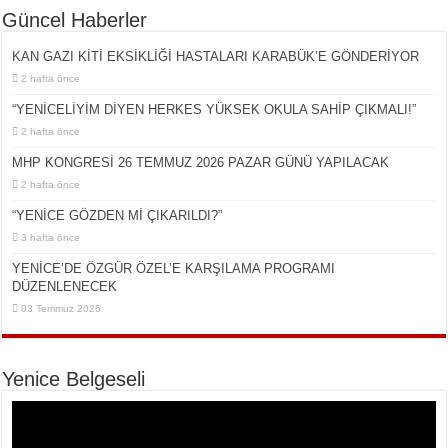
Güncel Haberler
KAN GAZI KİTİ EKSİKLİĞİ HASTALARI KARABÜK’E GÖNDERİYOR
2 hafta önce
“YENİCELİYİM DİYEN HERKES YÜKSEK OKULA SAHİP ÇIKMALI!”
2 hafta önce
MHP KONGRESİ 26 TEMMUZ 2026 PAZAR GÜNÜ YAPILACAK
2 hafta önce
“YENİCE GÖZDEN Mİ ÇIKARILDI?”
3 hafta önce
YENİCE’DE ÖZGÜR ÖZEL’E KARŞILAMA PROGRAMI
DÜZENLENECEK
03 Temmuz 2026
Yenice Belgeseli