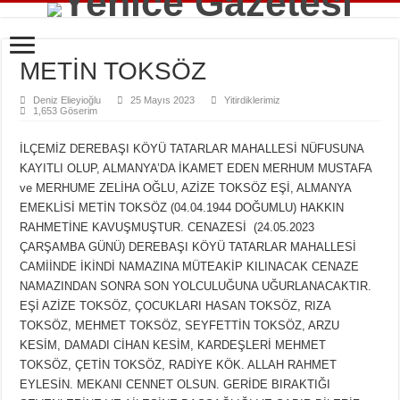
METİN TOKSÖZ
Deniz Elieyioğlu
25 Mayıs 2023
Yitirdiklerimiz
1,653 Göserim
İLÇEMİZ DEREBAŞI KÖYÜ TATARLAR MAHALLESİ NÜFUSUNA
KAYITLI OLUP, ALMANYA’DA İKAMET EDEN MERHUM MUSTAFA
ve MERHUME ZELİHA OĞLU, AZİZE TOKSÖZ EŞİ, ALMANYA
EMEKLİSİ METİN TOKSÖZ (04.04.1944 DOĞUMLU) HAKKIN
RAHMETİNE KAVUŞMUŞTUR. CENAZESİ (24.05.2023
ÇARŞAMBA GÜNÜ) DEREBAŞI KÖYÜ TATARLAR MAHALLESİ
CAMİİNDE İKİNDİ NAMAZINA MÜTEAKİP KILINACAK CENAZE
NAMAZINDAN SONRA SON YOLCULUĞUNA UĞURLANACAKTIR.
EŞİ AZİZE TOKSÖZ, ÇOCUKLARI HASAN TOKSÖZ, RIZA
TOKSÖZ, MEHMET TOKSÖZ, SEYFETTİN TOKSÖZ, ARZU
KESİM, DAMADI CİHAN KESİM, KARDEŞLERİ MEHMET
TOKSÖZ, ÇETİN TOKSÖZ, RADİYE KÖK. ALLAH RAHMET
EYLESİN. MEKANI CENNET OLSUN. GERİDE BIRAKTIĞI