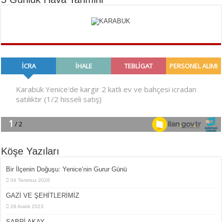
Köşe Yazıları
Bir İlçe­nin Do­ğu­şu: Ye­ni­ce’nin Gurur Günü
04 Temmuz 2026
GAZİ VE ŞEHİTLERİMİZ
28 Aralık 2023
SABRİ AKAY