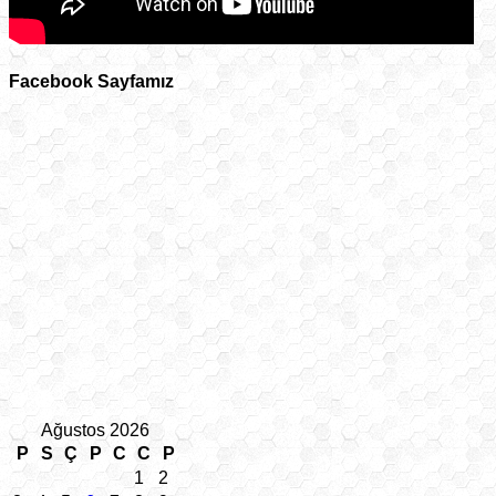
Facebook Sayfamız
Ağustos 2026
P
S
Ç
P
C
C
P
1
2