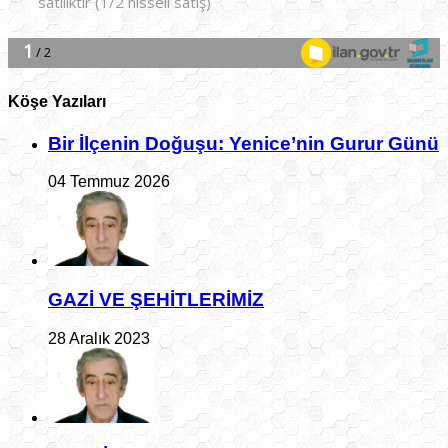
Köşe Yazıları
Bir İlçe­nin Do­ğu­şu: Ye­ni­ce’nin Gurur Günü
04 Temmuz 2026
GAZİ VE ŞEHİTLERİMİZ
28 Aralık 2023