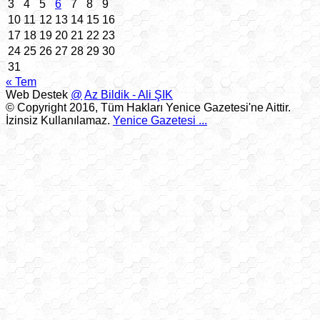
3
4
5
6
7
8
9
10
11
12
13
14
15
16
17
18
19
20
21
22
23
24
25
26
27
28
29
30
31
« Tem
Web Destek
@
Az Bildik - Ali ŞIK
© Copyright 2016, Tüm Hakları Yenice Gazetesi'ne Aittir.
İzinsiz Kullanılamaz.
Yenice Gazetesi
...