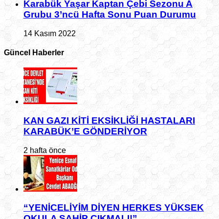
Karabük Yaşar Kaptan Çebi Sezonu A
Grubu 3’ncü Hafta Sonu Puan Durumu
14 Kasım 2022
Güncel Haberler
KAN GAZI KİTİ EKSİKLİĞİ HASTALARI
KARABÜK’E GÖNDERİYOR
2 hafta önce
“YENİCELİYİM DİYEN HERKES YÜKSEK
OKULA SAHİP ÇIKMALI!”