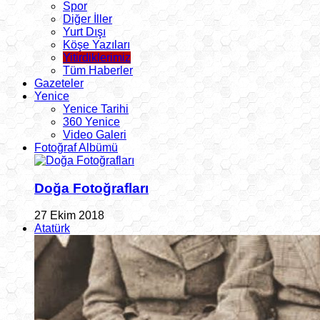
Spor
Diğer İller
Yurt Dışı
Köşe Yazıları
Yitirdiklerimiz
Tüm Haberler
Gazeteler
Yenice
Yenice Tarihi
360 Yenice
Video Galeri
Fotoğraf Albümü
Doğa Fotoğrafları
27 Ekim 2018
Atatürk