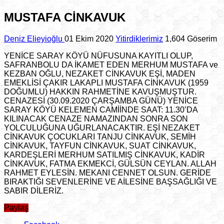
MUSTAFA CİNKAVUK
Deniz Elieyioğlu
01 Ekim 2020
Yitirdiklerimiz
1,604 Göserim
YENİCE SARAY KÖYÜ NÜFUSUNA KAYITLI OLUP,
SAFRANBOLU DA İKAMET EDEN MERHUM MUSTAFA ve
KEZBAN OĞLU, NEZAKET CİNKAVUK EŞİ, MADEN
EMEKLİSİ ÇAKIR LAKAPLI MUSTAFA CİNKAVUK (1959
DOĞUMLU) HAKKIN RAHMETİNE KAVUŞMUŞTUR.
CENAZESİ (30.09.2020 ÇARŞAMBA GÜNÜ) YENİCE
SARAY KÖYÜ KELEMEN CAMİİNDE SAAT: 11.30’DA
KILINACAK CENAZE NAMAZINDAN SONRA SON
YOLCULUĞUNA UĞURLANACAKTIR. EŞİ NEZAKET
CİNKAVUK ÇOCUKLARI TANJU CİNKAVUK, SEMİH
CİNKAVUK, TAYFUN CİNKAVUK, SUAT CİNKAVUK,
KARDEŞLERİ MERHUM SATILMIŞ CİNKAVUK, KADİR
CİNKAVUK, FATMA EKMEKCİ, GÜLSÜN CEYLAN. ALLAH
RAHMET EYLESİN. MEKANI CENNET OLSUN. GERİDE
BIRAKTIĞI SEVENLERİNE VE AİLESİNE BAŞSAĞLIĞI VE
SABIR DİLERİZ.
Paylaş