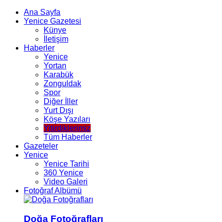
Ana Sayfa
Yenice Gazetesi
Künye
İletişim
Haberler
Yenice
Yortan
Karabük
Zonguldak
Spor
Diğer İller
Yurt Dışı
Köşe Yazıları
Yitirdiklerimiz
Tüm Haberler
Gazeteler
Yenice
Yenice Tarihi
360 Yenice
Video Galeri
Fotoğraf Albümü
Doğa Fotoğrafları