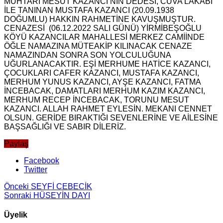
MUHTARI MESUT KAZANCI’NIN DEDESİ, CUVA LAKABI
İLE TANINAN MUSTAFA KAZANCI (20.09.1938
DOĞUMLU) HAKKIN RAHMETİNE KAVUŞMUŞTUR.
CENAZESİ (06.12.2022 SALI GÜNÜ) YİRMİBEŞOĞLU
KÖYÜ KAZANCILAR MAHALLESİ MERKEZ CAMİİNDE
ÖĞLE NAMAZINA MÜTEAKİP KILINACAK CENAZE
NAMAZINDAN SONRA SON YOLCULUĞUNA
UĞURLANACAKTIR. EŞİ MERHUME HATİCE KAZANCI,
ÇOCUKLARI CAFER KAZANCI, MUSTAFA KAZANCI,
MERHUM YUNUS KAZANCI, AYŞE KAZANCI, FATMA
İNCEBACAK, DAMATLARI MERHUM KAZIM KAZANCI,
MERHUM RECEP İNCEBACAK, TORUNU MESUT
KAZANCI. ALLAH RAHMET EYLESİN. MEKANI CENNET
OLSUN. GERİDE BIRAKTIĞI SEVENLERİNE VE AİLESİNE
BAŞSAĞLIĞI VE SABIR DİLERİZ.
Paylaş
Facebook
Twitter
Önceki
SEYFİ CEBECİK
Sonraki
HÜSEYİN DAYI
Üyelik