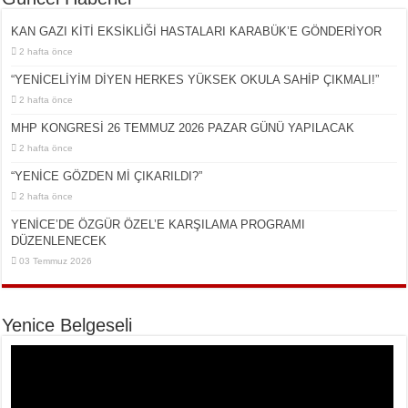
KAN GAZI KİTİ EKSİKLİĞİ HASTALARI KARABÜK’E GÖNDERİYOR
2 hafta önce
“YENİCELİYİM DİYEN HERKES YÜKSEK OKULA SAHİP ÇIKMALI!”
2 hafta önce
MHP KONGRESİ 26 TEMMUZ 2026 PAZAR GÜNÜ YAPILACAK
2 hafta önce
“YENİCE GÖZDEN Mİ ÇIKARILDI?”
2 hafta önce
YENİCE’DE ÖZGÜR ÖZEL’E KARŞILAMA PROGRAMI
DÜZENLENECEK
03 Temmuz 2026
Yenice Belgeseli