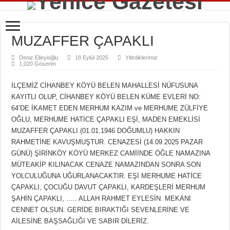
MUZAFFER ÇAPAKLI
Deniz Elieyioğlu
18 Eylül 2025
Yitirdiklerimiz
1,020 Göserim
İLÇEMİZ CİHANBEY KÖYÜ BELEN MAHALLESİ NÜFUSUNA
KAYITLI OLUP, CİHANBEY KÖYÜ BELEN KÜME EVLERİ NO:
64’DE İKAMET EDEN MERHUM KAZIM ve MERHUME ZÜLFİYE
OĞLU, MERHUME HATİCE ÇAPAKLI EŞİ, MADEN EMEKLİSİ
MUZAFFER ÇAPAKLI (01.01.1946 DOĞUMLU) HAKKIN
RAHMETİNE KAVUŞMUŞTUR. CENAZESİ (14.09.2025 PAZAR
GÜNÜ) ŞİRİNKÖY KÖYÜ MERKEZ CAMİİNDE ÖĞLE NAMAZINA
MÜTEAKİP KILINACAK CENAZE NAMAZINDAN SONRA SON
YOLCULUĞUNA UĞURLANACAKTIR. EŞİ MERHUME HATİCE
ÇAPAKLI, ÇOCUĞU DAVUT ÇAPAKLI, KARDEŞLERİ MERHUM
ŞAHİN ÇAPAKLI, ….. ALLAH RAHMET EYLESİN. MEKANI
CENNET OLSUN. GERİDE BIRAKTIĞI SEVENLERİNE VE
AİLESİNE BAŞSAĞLIĞI VE SABIR DİLERİZ.