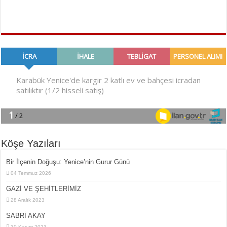
Köşe Yazıları
Bir İlçe­nin Do­ğu­şu: Ye­ni­ce’nin Gurur Günü
04 Temmuz 2026
GAZİ VE ŞEHİTLERİMİZ
28 Aralık 2023
SABRİ AKAY
30 Kasım 2023