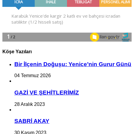
Köşe Yazıları
Bir İlçe­nin Do­ğu­şu: Ye­ni­ce’nin Gurur Günü
04 Temmuz 2026
GAZİ VE ŞEHİTLERİMİZ
28 Aralık 2023
SABRİ AKAY
30 Kasım 2023