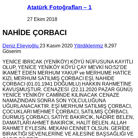
Atatürk Fotoğrafları – 1
27 Ekim 2018
NAHİDE ÇORBACI
Deniz Elieyioğlu
23 Kasım 2020
Yitirdiklerimiz
8,297
Göserim
YENİCE IBRICAK (YENİKÖY) KÖYÜ NÜFUSUNA KAYITLI
OLUP, YENİCE YENİKÖY KÖYÜ ÇAY MEVKİ NO:52’DE
İKAMET EDEN MERHUM YAKUP ve MERHUME HATİCE
KIZI, MERHUM SATILMIŞ ÇORBACI EŞİ, NAHİDE
ÇORBACI (01.01.1941 DOĞUMLU) HAKKIN RAHMETİNE
KAVUŞMUŞTUR. CENAZESİ (22.11.2020 PAZAR GÜNÜ)
YENİCE YENİKÖY CAMİİNDE KILINACAK CENAZE
NAMAZINDAN SONRA SON YOLCULUĞUNA
UĞURLANACAKTIR. EŞİ MERHUM SATILMIŞ ÇORBACI,
ÇOCUKLARI MEHMET ÇORBACI, SATILMIŞ ÇORBACI,
DURMUŞ ÇORBACI, SATİYE BAKIRCIK, NADİRE BELEN,
DAMATLARI AHMET BAKIRCIK, HALİT BELEN. ALLAH
RAHMET EYLESİN. MEKANI CENNET OLSUN. GERİDE
BIRAKTIĞI SEVENLERİNE VE AİLESİNE BAŞSAĞLIĞI VE