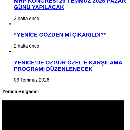
MHP KONGRESİ 26 TEMMUZ 2026 PAZAR
GÜNÜ YAPILACAK
2 hafta önce
“YENİCE GÖZDEN Mİ ÇIKARILDI?”
2 hafta önce
YENİCE’DE ÖZGÜR ÖZEL’E KARŞILAMA
PROGRAMI DÜZENLENECEK
03 Temmuz 2026
Yenice Belgeseli