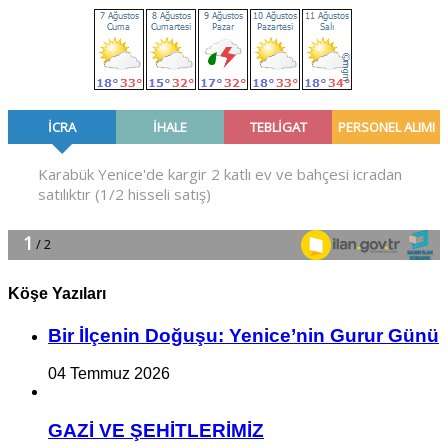
Köşe Yazıları
Bir İlçe­nin Do­ğu­şu: Ye­ni­ce’nin Gurur Günü
04 Temmuz 2026
GAZİ VE ŞEHİTLERİMİZ