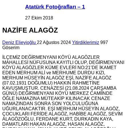
Atatürk Fotoğrafları – 1
27 Ekim 2018
NAZİFE ALAGÖZ
Deniz Elieyioğlu
22 Ağustos 2024
Yitirdiklerimiz
997
Göserim
İLÇEMİZ DEĞİRMENYANI KÖYÜ ALAGÖZLER
MAHALLESİ NÜFUSUNA KAYITLI OLUP, DEĞİRMENYANI
KÖYÜ ALAGÖZLER KÜME EVLERİ NO:21’DE İKAMET
EDEN MERHUM ALİ ve MERHUME DURDU KIZI,
MERHUM HÜSEYİN ALAGÖZ EŞİ, NAZİFE ALAGÖZ
(07.02.1931 DOĞUMLU) HAKKIN RAHMETİNE
KAVUŞMUŞTUR. CENAZESİ (21.08.2024 ÇARŞAMBA
GÜNÜ) DEĞİRMENYANI KÖYÜ MERKEZ CAMİİNDE
ÖĞLE NAMAZINA MÜTEAKİP KILINACAK CENAZE
NAMAZINDAN SONRA SON YOLCULUĞUNA
UĞURLANACAKTIR. EŞİ MERHUM HÜSEYİN ALAGÖZ,
ÇOCUKLARI FERİDE ALAGÖZ, HABİBE ALAGÖZ, SEVİM
ALAGÖZOĞLU, FERDANE KURT, DURKADIN KAYA,
DAMATLARI HAKAN ALAGÖZ, HASAN ALAGÖZ,